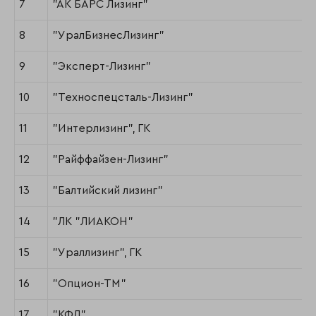
7
"АК БАРС Лизинг"
8
"УралБизнесЛизинг"
9
"Эксперт-Лизинг"
10
"Техноспецсталь-Лизинг"
11
"Интерлизинг", ГК
12
"Райффайзен-Лизинг"
13
"Балтийский лизинг"
14
"ЛК "ЛИАКОН"
15
"Ураллизинг", ГК
16
"Опцион-ТМ"
17
"КФЛ"