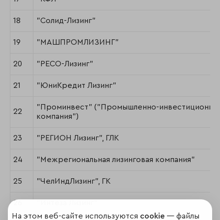
18
"Солид-Лизинг"
19
"МАШПРОМЛИЗИНГ"
20
"РЕСО-Лизинг"
21
"ЮниКредит Лизинг"
"Проминвест" ("Промышленно-инвестиционна
22
компания")
23
"РЕГИОН Лизинг", ГЛК
24
"Межрегиональная лизинговая компания"
25
"ЧелИндЛизинг", ГК
26
"Интеза Лизинг"
На этом веб-сайте используются
cookie
— файлы