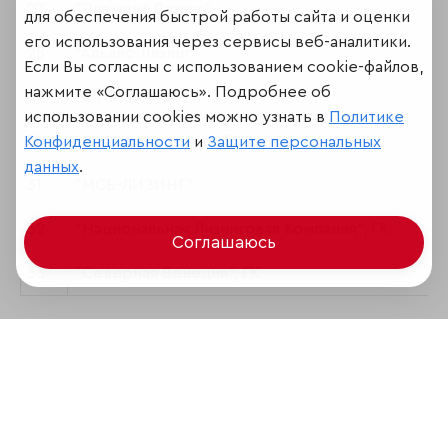
27
"Элемент Лизинг"
для обеспечения быстрой работы сайта и оценки
его использования через сервисы веб-аналитики.
28
"Альянс-Лизинг"
Если Вы согласны с использованием cookie-файлов,
нажмите «Соглашаюсь». Подробнее об
29
"СТОУН-XXI", ГК
использовании cookies можно узнать в
Политике
30
"Уралпромлизинг", ГК
Конфиденциальности
и
Защите персональных
данных
.
31
"МСБ-ЛИЗИНГ"
32
"Национальная Лизинговая Компания", ГК
Соглашаюсь
33
"Северная Венеция", ГК
Поделиться