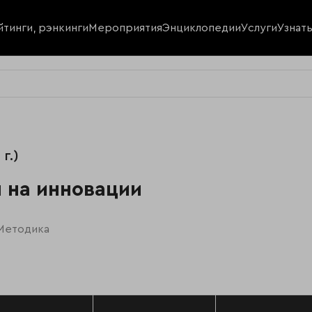
йтинги, рэнкинги
Мероприятия
Энциклопедии
Услуги
Узнат
г.)
 на инновации
Методика