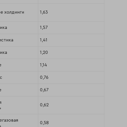
е холдинги
1,63
ика
1,57
истика
1,41
ика
1,20
е
1,14
с
0,76
е
0,67
я
0,62
ь
егазовая
0,58
ь