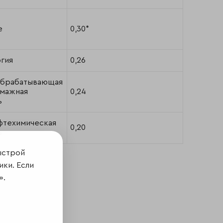
е
0,30*
гия
0,26
обрабатывающая
умажная
0,24
ь
фтехимическая
0,20
ь
ыстрой
ики. Если
».