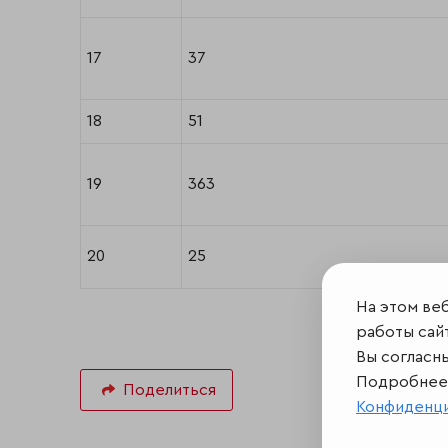
17
37
18
51
19
363
20
25
На этом ве
работы сайт
Вы согласн
Подробнее 
Поделиться
Конфиденц