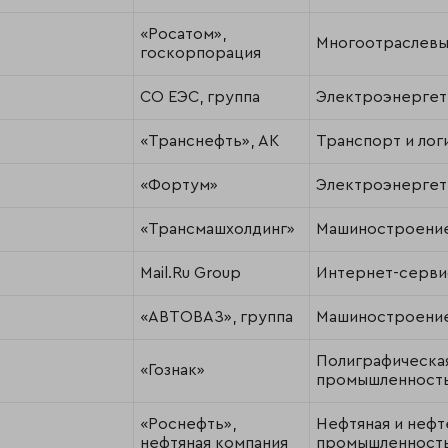
«Росатом»,
Многоотраслевы
госкорпорация
СО ЕЭС, группа
Электроэнергет
«Транснефть», АК
Транспорт и лог
«Фортум»
Электроэнергет
«Трансмашхолдинг»
Машиностроени
Mail.Ru Group
Интернет-серви
«АВТОВАЗ», группа
Машиностроени
Полиграфическа
«Гознак»
промышленност
«Роснефть»,
Нефтяная и нефт
нефтяная компания
промышленност