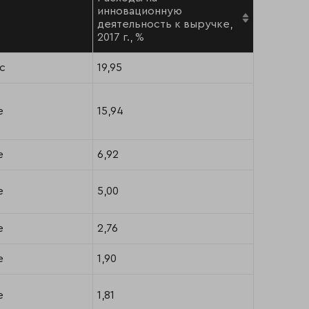
инновационную
деятельность к выручке,
2017 г., %
с
19,95
е
15,94
е
6,92
е
5,00
е
2,76
е
1,90
е
1,81