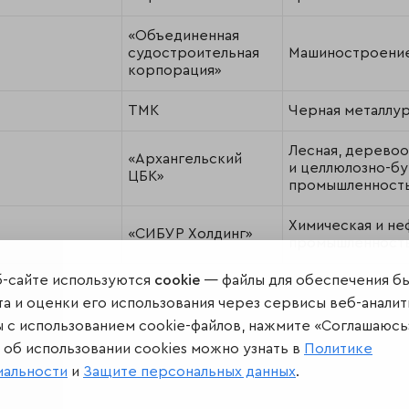
«Объединенная
судостроительная
Машиностроени
корпорация»
ТМК
Черная металлур
Лесная, дерево
«Архангельский
и целлюлозно-б
ЦБК»
промышленност
Химическая и не
«СИБУР Холдинг»
промышленност
б-сайте используются
cookie
— файлы для обеспечения б
а и оценки его использования через сервисы веб-аналит
ы с использованием cookie-файлов, нажмите «Соглашаюсь
об использовании cookies можно узнать в
Политике
иальности
и
Защите персональных данных
.