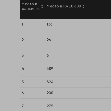
Место в
Место в RAEX-600
рэнкинге
1
136
2
26
3
6
4
389
5
324
6
200
7
275