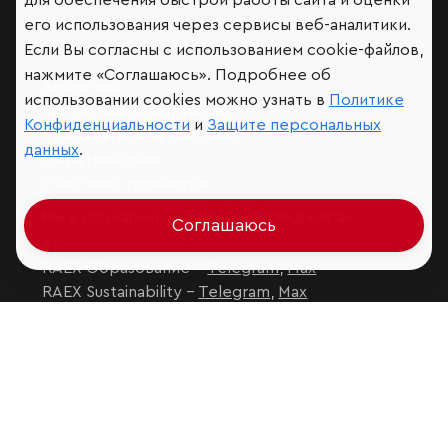
для обеспечения быстрой работы сайта и оценки
его использования через сервисы веб-аналитики.
Если Вы согласны с использованием cookie-файлов,
нажмите «Соглашаюсь». Подробнее об
Аналитика
использовании cookies можно узнать в
Политике
Контактная информация
Конфиденциальности
и
Защите персональных
Подписаться на рассылку
данных
.
Обратная связь
Участники рэнкингов
Мы в социальных сетях и мессенджерах
Соглашаюсь
VK
RAEX Образование –
Telegram
,
Max
RAEX Sustainability –
Telegram
,
Max
Защита персональных данных
Ограничение ответственности
Copyright
© 2026 ООО «РАЭКС»
Все права защищены