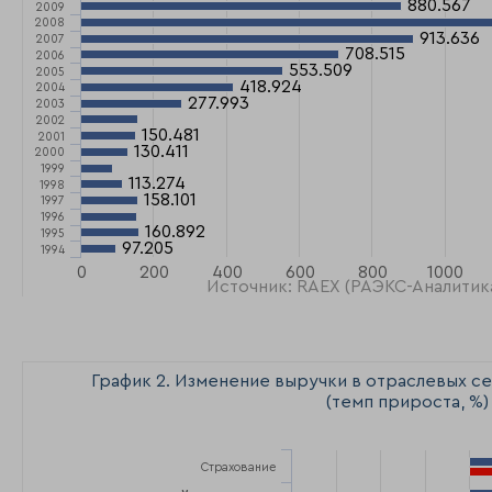
880.567
880.567
2009
2008
913.636
913.636
2007
708.515
708.515
2006
553.509
553.509
2005
418.924
418.924
2004
277.993
277.993
2003
2002
150.481
150.481
2001
130.411
130.411
2000
1999
113.274
113.274
1998
158.101
158.101
1997
1996
160.892
160.892
1995
97.205
97.205
1994
0
200
400
600
800
1000
Источник: RAEX (РАЭКС-Аналитик
График 2. Изменение выручки в отраслевых се
(темп прироста, %)
Страхование