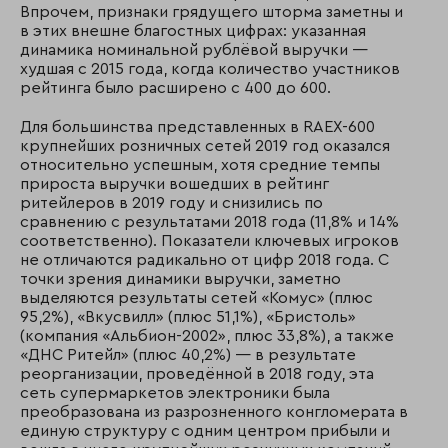
Впрочем, признаки грядущего шторма заметны и
в этих внешне благостных цифрах: указанная
динамика номинальной рублёвой выручки —
худшая с 2015 года, когда количество участников
рейтинга было расширено с 400 до 600.
Для большинства представленных в RAEX-600
крупнейших розничных сетей 2019 год оказался
относительно успешным, хотя средние темпы
прироста выручки вошедших в рейтинг
ритейлеров в 2019 году и снизились по
сравнению с результатами 2018 года (11,8% и 14%
соответственно). Показатели ключевых игроков
не отличаются радикально от цифр 2018 года. С
точки зрения динамики выручки, заметно
выделяются результаты сетей «Комус» (плюс
95,2%), «Вкусвилл» (плюс 51,1%), «Бристоль»
(компания «Альбион-2002», плюс 33,8%), а также
«ДНС Ритейл» (плюс 40,2%) — в результате
реорганизации, проведённой в 2018 году, эта
сеть супермаркетов электроники была
преобразована из разрозненного конгломерата в
единую структуру с одним центром прибыли и