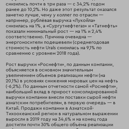
снизились почти в три раза — с 34,2% годом
ранее до 10,2%. Но даже этот результат оказался
заметно лучше, чему у коллег по отрасли —
например, рублёвая выручка «Лукойла»
снизилась на 1%, а «Сургутнефтегаз» и «Татнефть»
показали минимальный рост — на 1% и 2,4%
соответственно. Причина очевидна —
энергоносители подешевели (среднегодовая
стоимость нефти Urals снизилась на 9,1% по
сравнению с уровнем 2018 года).
Рост выручки «Роснефти», по данным компании,
объясняется в основном значительным
увеличением объемов реализации нефти (на
20,1%) в условиях снижения мировых цен на нефть
(-6,2%). По данным отчетности самой «Роснефти»,
наибольший вклад в прирост консолидированной
выручки компании внесли поставки сырой нефти
азиатским потребителям, в первую очередь — в
Китай. Продажи компании в Азиатской-
Тихоокеанский регион в натуральном выражении
выросли в 2019 году на 34,6% и на конец года
достигли почти 30% общего объёма реализации