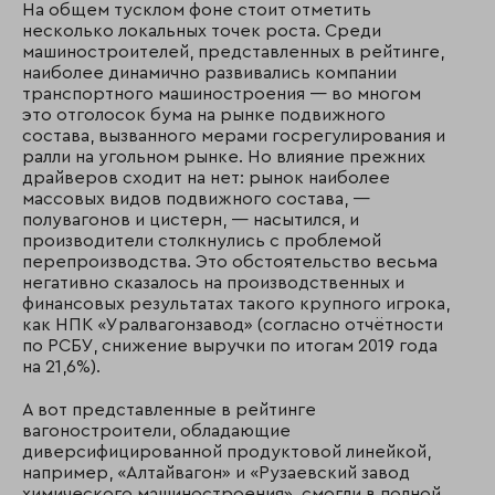
На общем тусклом фоне стоит отметить
несколько локальных точек роста. Среди
машиностроителей, представленных в рейтинге,
наиболее динамично развивались компании
транспортного машиностроения — во многом
это отголосок бума на рынке подвижного
состава, вызванного мерами госрегулирования и
ралли на угольном рынке. Но влияние прежних
драйверов сходит на нет: рынок наиболее
массовых видов подвижного состава, —
полувагонов и цистерн, — насытился, и
производители столкнулись с проблемой
перепроизводства. Это обстоятельство весьма
негативно сказалось на производственных и
финансовых результатах такого крупного игрока,
как НПК «Уралвагонзавод» (согласно отчётности
по РСБУ, снижение выручки по итогам 2019 года
на 21,6%).
А вот представленные в рейтинге
вагоностроители, обладающие
диверсифицированной продуктовой линейкой,
например, «Алтайвагон» и «Рузаевский завод
химического машиностроения», смогли в полной