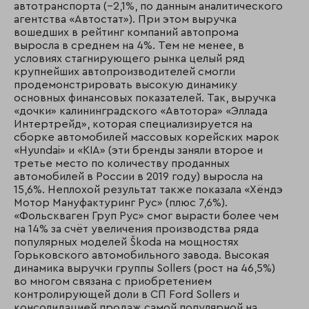
автотранспорта (−2,1%, по данным аналитического
агентства «Автостат»). При этом выручка
вошедших в рейтинг компаний автопрома
выросла в среднем на 4%. Тем не менее, в
условиях стагнирующего рынка целый ряд
крупнейших автопроизводителей смогли
продемонстрировать высокую динамику
основных финансовых показателей. Так, выручка
«дочки» калининградского «Автотора» «Эллада
Интертрейд», которая специализируется на
сборке автомобилей массовых корейских марок
«Hyundai» и «KIA» (эти бренды заняли второе и
третье место по количеству проданных
автомобилей в России в 2019 году) выросла на
15,6%. Неплохой результат также показала «Хёндэ
Мотор Мануфактуринг Рус» (плюс 7,6%).
«Фольскваген Груп Рус» смог вырасти более чем
на 14% за счёт увеличения производства ряда
популярных моделей Škoda на мощностях
Горьковского автомобильного завода. Высокая
динамика выручки группы Sollers (рост на 46,5%)
во многом связана с приобретением
контролирующей доли в СП Ford Sollers и
консолидацией продаж самой популярной на