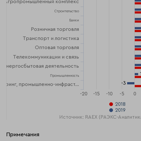
Агропромышленный комплекс
Строительство
Банки
Розничная торговля
Транспорт и логистика
Оптовая торговля
Телекоммуникации и связь
Энергосбытовая деятельность
Промышленность
-3
-3
ниринг, промышленно-инфраст…
-20
-15
-10
-5
0
2018
2019
Источник: RAEX (РАЭКС-Аналитик
Примечания