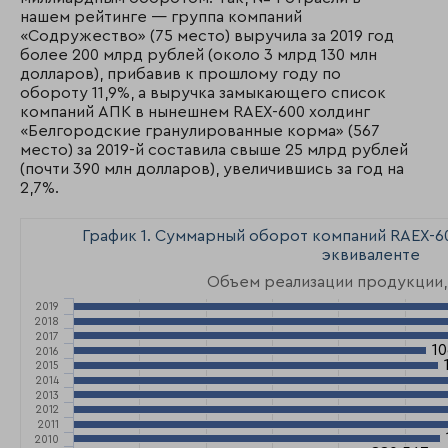
нашем рейтинге — группа компаний
«Содружество» (75 место) выручила за 2019 год
более 200 млрд рублей (около 3 млрд 130 млн
долларов), прибавив к прошлому году по
обороту 11,9%, а выручка замыкающего список
компаний АПК в нынешнем RAEX-600 холдинг
«Белгородские гранулированные корма» (567
место) за 2019-й составила свыше 25 млрд рублей
(почти 390 млн долларов), увеличившись за год на
2,7%.
График 1. Суммарный оборот компаний RAEX-60
эквиваленте
Объем реализации продукции,
2019
2018
2017
10
10
2016
2015
2014
2013
2012
2011
2010