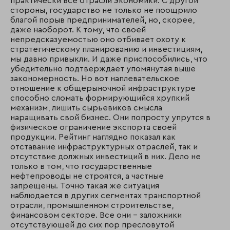
практически все отрасли экономики. С другой
стороны, государство не только не поощрило
благой порыв предпринимателей, но, скорее,
даже наоборот. К тому, что своей
непредсказуемостью оно отбивает охоту к
стратегическому планированию и инвестициям,
мы давно привыкли. И даже приспособились, что
убедительно подтверждает упомянутая выше
закономерность. Но вот наплевательское
отношение к общерыночной инфраструктуре
способно сломать формирующийся хрупкий
механизм, лишить сырьевиков смысла
наращивать свой бизнес. Они попросту упрутся в
физическое ограничение экспорта своей
продукции. Рейтинг наглядно показал как
отставание инфраструктурных отраслей, так и
отсутствие должных инвестиций в них. Дело не
только в том, что государственные
нефтепроводы не строятся, а частные
запрещены. Точно такая же ситуация
наблюдается в других сегментах транспортной
отрасли, промышленном строительстве,
финансовом секторе. Все они - заложники
отсутствующей до сих пор пресловутой