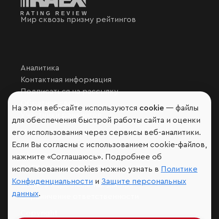
Мир сквозь призму рейтингов
Аналитика
Контактная информация
Подписаться на рассылку
Обратная связь
На этом веб-сайте используются
cookie
— файлы
Участники рэнкингов
для обеспечения быстрой работы сайта и оценки
Мы в социальных сетях и мессенджерах
его использования через сервисы веб-аналитики.
VK
Если Вы согласны с использованием cookie-файлов,
RAEX Образование –
Telegram
,
Max
нажмите «Соглашаюсь». Подробнее об
RAEX Sustainability –
Telegram
,
Max
использовании cookies можно узнать в
Политике
Конфиденциальности
и
Защите персональных
Защита персональных данных
данных
.
Ограничение ответственности
Copyright