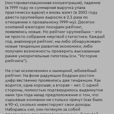
(постприватизационная концентрация), падение
(в 1999 году их суммарная выручка упала
практически вдвое) и вновь взлет (в 2003 году
двести крупнейших выросли в 2,3 раза по
отношению к провальному 1999-му). Десятки
компаний ежегодно покидали рейтинг,
появлялись новые. Но рейтинг крупнейших - это
не просто собрание мертвой статистики. Каждый
год, анализируя рейтинг, мы либо обнаруживали
новые тенденции развития экономики, либо
получали возможность проверить высказанные
ранее умозрительные гипотезы (см. "История
рейтинга").
Не стал исключением и нынешний, юбилейный
рейтинг. На фоне радующих бодрым ростом
цифр явственно проявились две тенденции. Как
водится, одна хорошая, а вторая - нет. С одной
стороны, полностью подтвердилось выдвинутое
нами три года назад предположение о том, что
сырьевые компании не столько прячут (как было
в 90-х), сколько инвестируют свои доходы.
Набираясь сил, они потянули за собой