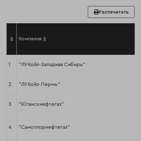
Распечатать
Компания
1
"ЛУКойл-Западная Сибирь"
2
"ЛУКойл-Пермь"
3
"Юганскнефтегаз"
4
"Самотлорнефтегаз"