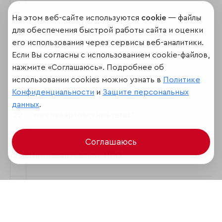
На этом веб-сайте используются
cookie
— файлы
19
"КомиТЭК"
для обеспечения быстрой работы сайта и оценки
его использования через сервисы веб-аналитики.
20
"ЛУКойл-АИК"
Если Вы согласны с использованием cookie-файлов,
нажмите «Соглашаюсь». Подробнее об
21
"Самаранефтегаз"
использовании cookies можно узнать в
Политике
Конфиденциальности
и
Защите персональных
данных
.
22
"Нижневартовскнефтегаз"
Соглашаюсь
23
Нижневартовское НПО
24
"ЛУКойл-Волгограднефтепереработка"