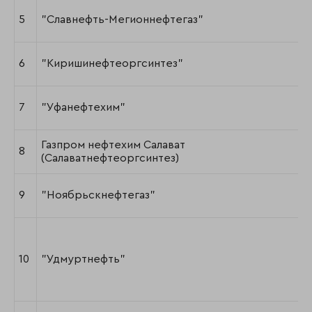
5
"Славнефть-Мегионнефтегаз"
6
"Киришинефтеоргсинтез"
7
"Уфанефтехим"
Газпром нефтехим Салават
8
(Салаватнефтеоргсинтез)
9
"Ноябрьскнефтегаз"
10
"Удмуртнефть"