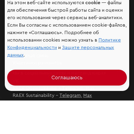
На этом веб-сайте используются
cookie
— файлы
Мир сквозь призму рейтингов
для обеспечения быстрой работы сайта и оценки
его использования через сервисы веб-аналитики.
Если Вы согласны с использованием cookie-файлов,
нажмите «Соглашаюсь». Подробнее об
Аналитика
использовании cookies можно узнать в
Политике
Контактная информация
Конфиденциальности
и
Защите персональных
Подписаться на рассылку
данных
.
Обратная связь
Участники рэнкингов
Мы в социальных сетях и мессенджерах
Соглашаюсь
VK
RAEX Образование –
Telegram
,
Max
RAEX Sustainability –
Telegram
,
Max
Защита персональных данных
Ограничение ответственности
Copyright
© 2026 ООО «РАЭКС»