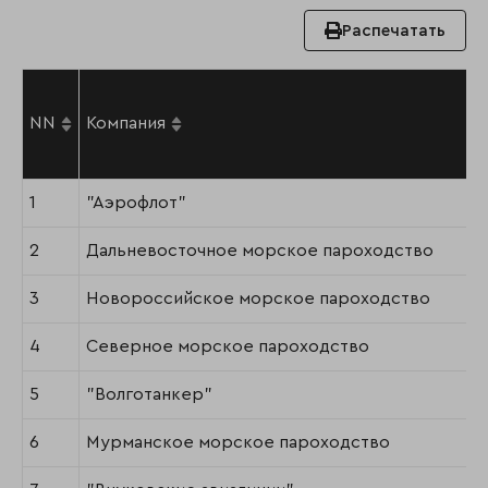
Распечатать
NN
Компания
1
"Аэрофлот"
2
Дальневосточное морское пароходство
3
Новороссийское морское пароходство
4
Северное морское пароходство
5
"Волготанкер"
6
Мурманское морское пароходство