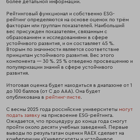
более детальной информации.
Рейтинговый функционал и собственно ESG-
рейтинг определяются на основе оценок по трём
факторам или группам показателей. Наибольший
вес присужден показателям, связанным с
образованием и исследованиями в сфере
устойчивого развития, и он составляет 45 %.
Вторым по значимости является соответствие
принципам устойчивого развития. Вес этого
компонента — 30 %. 25 % отведено просвещению и
популяризации знаний в сфере устойчивого
развития.
Итоговая оценка будет находиться в диапазоне от 1
до 100 баллов (от С до ААА). Она будет
опубликована в
рейтинг-листе
.
С весны 2025 года российские университеты
могут
подать заявку
на присвоение ESG-рейтинга.
Ожидается, что процедуру до конца года смогут
пройти около десяти учебных заведений. Первые
выводы по результатам оценки RAEX сделает на
конференции «Университеты и устойчивое