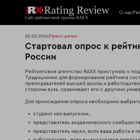
О нас
Ре
20.02.2024
|
Пресс-релиз
Стартовал опрос к рейтин
России
Рейтинговое агентство RAEX приступило к по
Традиционно для формирования рейтинга сос
преподавателей высшей школы и работодателе
стороны вуза, сравнивают его с другими унив
Для прохождения опроса необходимо выбрать, 
студент или выпускник,
представитель академического сообщества
представитель науки, если ваша работа в 
работодатель, если вы выступаете предст