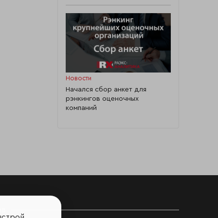
Новости
Начался сбор анкет для
рэнкингов оценочных
компаний
ов
ыстрой