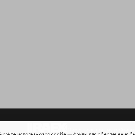
Мир сквозь призму рейтинг
б-сайте используются
cookie
— файлы для обеспечения б