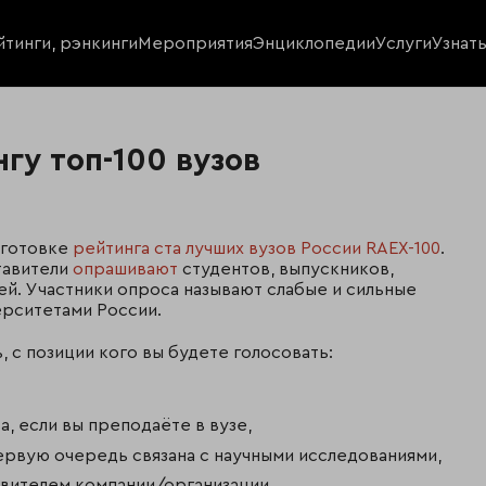
йтинги, рэнкинги
Мероприятия
Энциклопедии
Услуги
Узнат
гу топ-100 вузов
дготовке
рейтинга ста лучших вузов России RAEX-100
.
тавители
опрашивают
студентов, выпускников,
й. Участники опроса называют слабые и сильные
ерситетами России.
с позиции кого вы будете голосовать:
, если вы преподаёте в вузе,
первую очередь связана с научными исследованиями,
авителем компании/организации.