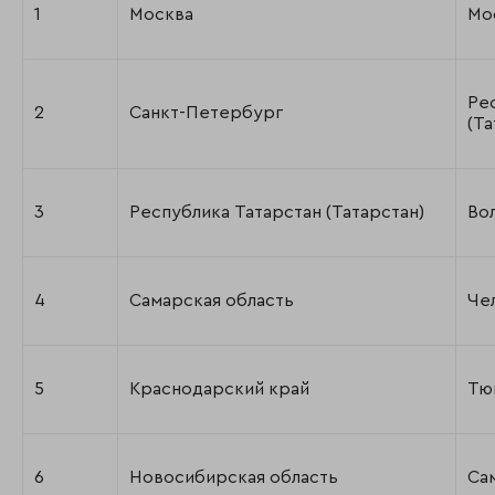
1
Москва
Мо
Ре
2
Санкт-Петербург
(Та
3
Республика Татарстан (Татарстан)
Во
4
Самарская область
Че
5
Краснодарский край
Тю
6
Новосибирская область
Са