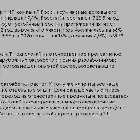
ших ИТ-компаний России суммарные доходы его
 инфляции 7,4%, Росстат) и составили 722,5 млрд
ирует устойчивый рост на протяжении пяти лет
22 год выручка его участников увеличилась на 36%
 8,5%), в 2020 году — на 16% (инфляция 4,9%), в 2019
ов ИТ-технологий на отечественное программное
арубежных разработок и самих разработчиков;
портозамещения в этой сфере, возрастающие
.
разработки растет. К тому же клиенты все чаще
 не отдельные опции. Если раньше часть бизнеса
переход на отечественные продукты и пользоваться
компаний на суверенные, импортонезависимые
даем как активные участники процесса, исходя из
Фетисов, генеральный директор холдинга Т1.