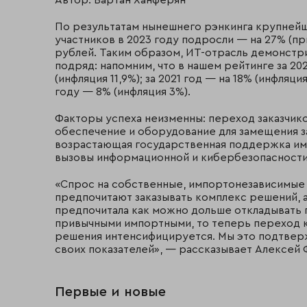
По результатам нынешнего рэнкинга крупней
участников в 2023 году подросли — на 27% (при
рублей. Таким образом, ИТ-отрасль демонстр
подряд: напомним, что в нашем рейтинге за 20
(инфляция 11,9%); за 2021 год — на 18% (инфляция
году — 8% (инфляция 3%).
Факторы успеха неизменны: переход заказчик
обеспечение и оборудование для замещения з
возрастающая государственная поддержка им
вызовы информационной и кибербезопасности
«Спрос на собственные, импортонезависимые 
предпочитают заказывать комплекс решений, а
предпочитала как можно дольше откладывать 
привычными импортными, то теперь переход 
решения интенсифицируется. Мы это подтверж
своих показателей», — рассказывает Алексей 
Первые и новые