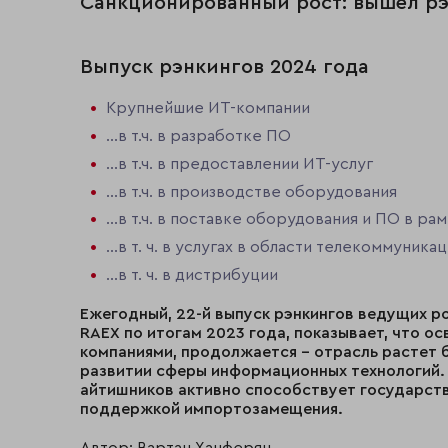
Санкционированный рост: вышел рэ
Выпуск рэнкингов 2024 года
Крупнейшие ИТ-компании
…в т.ч. в разработке ПО
…в т.ч. в предоставлении ИТ-услуг
…в т.ч. в производстве оборудования
…в т.ч. в поставке оборудования и ПО в р
…в т. ч. в услугах в области телекоммуника
…в т. ч. в дистрибуции
Ежегодный, 22-й выпуск рэнкингов ведущих р
RAEX по итогам 2023 года, показывает, что 
компаниями, продолжается – отрасль растет 
развитии сферы информационных технологий. 
айтишников активно способствует государство
поддержкой импортозамещения.
Автор: Вартан Ханферян