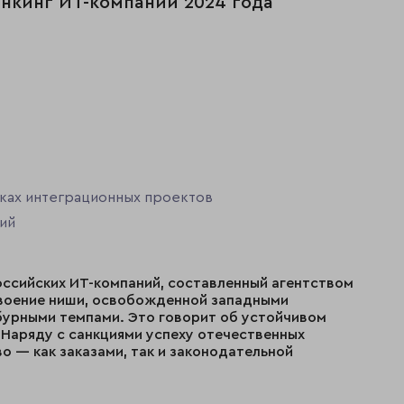
нкинг ИТ-компаний 2024 года
амках интеграционных проектов
ций
оссийских ИТ-компаний, составленный агентством
освоение ниши, освобожденной западными
бурными темпами. Это говорит об устойчивом
Наряду с санкциями успеху отечественных
 — как заказами, так и законодательной