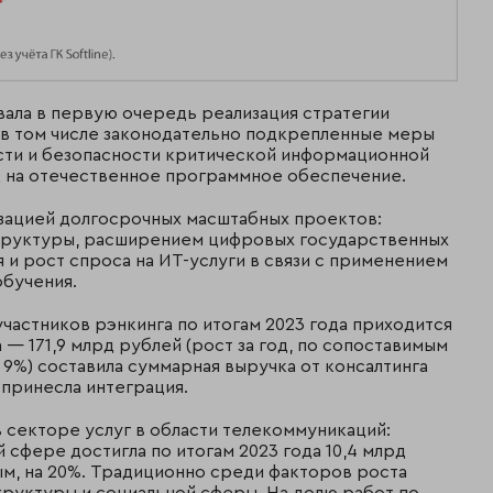
вала в первую очередь реализация стратегии
 в том числе законодательно подкрепленные меры
сти и безопасности критической информационной
 на отечественное программное обеспечение.
изацией долгосрочных масштабных проектов:
труктуры, расширением цифровых государственных
 и рост спроса на ИТ-услуги в связи с применением
обучения.
участников рэнкинга по итогам 2023 года приходится
— 171,9 млрд рублей (рост за год, по сопоставимым
— 9%) составила суммарная выручка от консалтинга
) принесла интеграция.
в секторе услуг в области телекоммуникаций:
 сфере достигла по итогам 2023 года 10,4 млрд
ым, на 20%. Традиционно среди факторов роста
руктуры и социальной сферы. На долю работ по