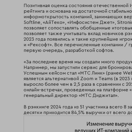
Позитивная оценка состояния отечественной И
рейтинга и основана на достаточной стабильно
информоткрытость компаний, занимающих верх
Softline, «АйТеко», «Инфосистем Джет», Sitroni
позволяет сопоставлять обобщенные итоговые 
позволяет также учитывать вклад новичков рэн
2023 года появились и такие крупнейшие игро
и «Рексофт». Все перечисленные компании / гр
первую очередь, разработкой софтов.
«За последнее время мы создали много проду
Например, мы запустили сервис для бронирова
Успешным кейсом стал «МТС Линк» (ранее Webi
является альтернативой Zoom и Teams (в 2023
выросло более чем в 2,5 раза в сравнении с 20
онлайн-встречах, проведенных на платформе 
генеральный директор «МТС Диджитал».
В рэнкинге 2024 года из 51 участника всего 8
десятки приходится 84,5% выручки от всего дох