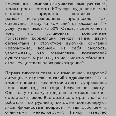
присланным
компаниями-участниками рейтинга
,
темпы роста сферы ИТ-услуг куда ниже, чем
скорость прироста поставок в
рамках интеграционных процессов. Так,
совокупная выручка компаний от оказания ИТ-
услуг увеличилась на 30%. Отдавая себе отчет в
том, что установить конкретные
показатели
корреляции
между этими двумя
сегментами в структуре выручки компаний
невозможно, возьмем на себя смелость
утверждать, что взаимосвязь показателей
существует. А раз так, то чем можно объяснить
столь существенное их расхождение?
Первая гипотеза связана с изменением кадровой
ситуации в отрасли.
Виталий Подшивалов
: "Наша
компетенция как экспертов и опыт в управлении
проектами год от года, безусловно, растут.
Однако ту же самую тенденцию мы замечаем и в
среде заказчиков. Все реже со стороны клиента
работают сотрудники, которые контролируют
лишь
финансовые вопросы
, – мы работаем с
отличными менеджерами". Рынку известно