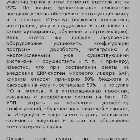
участниц рынка в этом сегменте выросла аж на
92%. По логике, феноменальные показатели
поставок должны обеспечить похожую динамику
и в секторе ИТ-услуг (включает консалтинг,
интеграцию, услуги поддержки, в том числе по
схеме
аутсорсинга
, обучение и сертификацию).
Ведь кто-то же должен закупаемое
оборудование установить, конфигурации
программ - доработать, интеграцию с
многочисленными уже существующими
системами - осуществить и т. п. К примеру,
известно, что при составлении сметы на
внедрение
ERP-систем
мирового лидера
SAP
,
клиенты относят примерно 50% бюджета к
расходам на услуги, остальные 50% – к покупке
ПО и "железа". А в интеграционных проектах,
связанных с внедрением систем на базе "
1С:
УПП
" затраты на консалтинг, доработку
конфигураций, обучение пользователей - словом,
на ИТ-услуги – чаще всего в разы превышают
стоимость лицензий и затрат на обновление
компьютерного парка.
Однако, если судить по показателям,