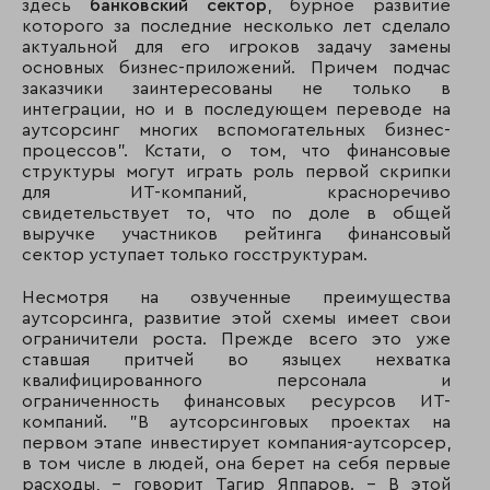
здесь
банковский сектор
, бурное развитие
которого за последние несколько лет сделало
актуальной для его игроков задачу замены
основных бизнес-приложений. Причем подчас
заказчики заинтересованы не только в
интеграции, но и в последующем переводе на
аутсорсинг многих вспомогательных бизнес-
процессов". Кстати, о том, что финансовые
структуры могут играть роль первой скрипки
для ИТ-компаний, красноречиво
свидетельствует то, что по доле в общей
выручке участников рейтинга финансовый
сектор уступает только госструктурам.
Несмотря на озвученные преимущества
аутсорсинга, развитие этой схемы имеет свои
ограничители роста. Прежде всего это уже
ставшая притчей во языцех нехватка
квалифицированного персонала и
ограниченность финансовых ресурсов ИТ-
компаний. "В аутсорсинговых проектах на
первом этапе инвестирует компания-аутсорсер,
в том числе в людей, она берет на себя первые
расходы, – говорит Тагир Яппаров. – В этой