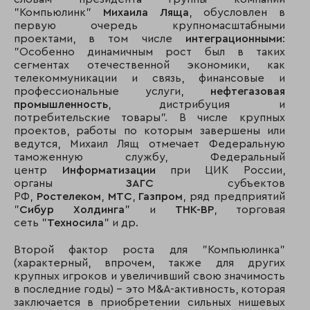
"Компьюлинк"
Михаила Ляща
, обусловлен в
первую очередь крупномасштабными
проектами, в том числе
интеграционными
:
"Особенно динамичным рост был в таких
сегментах отечественной экономики, как
телекоммуникации и связь, финансовые и
профессиональные услуги,
нефтегазовая
промышленность
, дистрибуция и
потребительские товары". В числе крупных
проектов, работы по которым завершены или
ведутся, Михаил Лящ отмечает Федеральную
таможенную службу, Федеральный
центр
Информатизации
при ЦИК России,
органы
ЗАГС
субъектов
РФ,
Ростелеком
,
МТС
,
Газпром
, ряд предприятий
"
Сибур Холдинга
" и
ТНК-ВР
, торговая
сеть "
Техносила
" и др.
Второй фактор роста для "Компьюлинка"
(характерный, впрочем, также для других
крупных игроков и увеличивший свою значимость
в последние годы) – это M&A-активность, которая
заключается в приобретении сильных нишевых