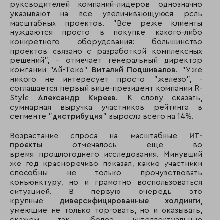
руководителей компаний-лидеров однозначно
указывают на все увеличивающуюся роль
масштабных проектов. "Все реже клиенты
нуждаются просто в покупке какого-либо
конкретного оборудования: большинство
проектов связано с разработкой комплексных
решений", – отмечает генеральный директор
компании "Ай-Теко"
Виталий Подшивалов
. "Уже
никого не интересует просто "железо", -
соглашается первый вице-президент компании R-
Style
Александр Киреев
. К слову сказать,
суммарная выручка участников рейтинга в
сегменте "
дистрибуция
" выросла всего на 14%.
Возрастание спроса на масштабные
ИТ-
проекты
отмечалось еще во
время прошлогоднего исследования. Минувший
же год красноречиво показал, какие участники
способны не только прочувствовать
конъюнктуру, но и грамотно воспользоваться
ситуацией. В первую очередь это
крупные
диверсифицированные холдинги
,
умеющие не только торговать, но и оказывать,
скажем так, более интеллектуальные