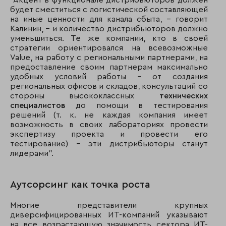
"Акцент в функционале дистрибьюторов должен
будет сместиться с логистической составляющей
на иные ценности для канала сбыта, - говорит
Калинин, – и количество дистрибьюторов должно
уменьшиться. Те же компании, кто в своей
стратегии ориентировался на всевозможные
Value, на работу с региональными партнерами, на
предоставление своим партнерам максимально
удобных условий работы – от создания
региональных офисов и складов, консультаций со
стороны высококлассных
технических
специалистов
до помощи в тестирования
решений (т. к. не каждая компания имеет
возможность в своих лабораториях провести
экспертизу проекта и провести его
тестирование) - эти дистрибьюторы станут
лидерами".
Аутсорсинг как точка роста
Многие представители крупных
диверсифицированных ИТ-компаний указывают
на все возрастающую значимость сектора ИТ-