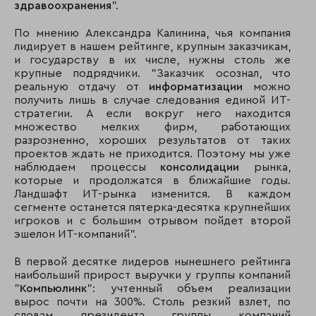
здравоохранения
".
По мнению Александра Калинина, чья компания
лидирует в нашем рейтинге, крупным заказчикам,
и государству в их числе, нужны столь же
крупные подрядчики. "Заказчик осознал, что
реальную отдачу от
информатизации
можно
получить лишь в случае следования единой ИТ-
стратегии. А если вокруг него находится
множество мелких фирм, работающих
разрозненно, хороших результатов от таких
проектов ждать не приходится. Поэтому мы уже
наблюдаем процессы
консолидации
рынка,
которые и продолжатся в ближайшие годы.
Ландшафт ИТ-рынка изменится. В каждом
сегменте останется пятерка-десятка крупнейших
игроков и с большим отрывом пойдет второй
эшелон ИТ-компаний".
В первой десятке лидеров нынешнего рейтинга
наибольший прирост выручки у группы компаний
"
Компьюлинк
": учтенный объем реализации
вырос почти на 300%. Столь резкий взлет, по
словам президента группы компаний