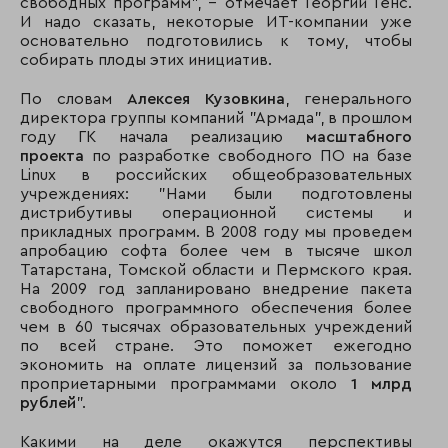
свободных программ", – отмечает Георгий Генс.
И надо сказать, некоторые ИТ-компании уже
основательно подготовились к тому, чтобы
собирать плоды этих инициатив.
По словам
Алексея Кузовкина
, генерального
директора группы компаний "Армада", в прошлом
году ГК начала реализацию
масштабного
проекта
по разработке свободного ПО на базе
Linux в российских общеобразовательных
учреждениях: "Нами были подготовлены
дистрибутивы операционной системы и
прикладных программ. В 2008 году мы проведем
апробацию софта более чем в тысяче школ
Татарстана, Томской области и Пермского края.
На 2009 год запланировано внедрение пакета
свободного программного обеспечения более
чем в 60 тысячах образовательных учреждений
по всей стране. Это поможет ежегодно
экономить на оплате лицензий за пользование
проприетарными программами около
1 млрд
рублей
".
Какими на деле окажутся перспективы