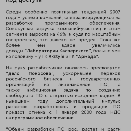
Код доступа
Среди особенно позитивных тенденций 2007
года – успехи компаний, специализирующихся на
разработке программного обеспечения.
Совокупная выручка компаний-участниц в этом
сегменте выросла на 46%, и судя по масштабным
госпроектам, это далеко не предел. Пока же
более чем вдвое увеличились
доходы "
Лаборатории Касперского
", больше чем
на половину – у ГК
R-Style
и ГК "
Армада
".
На руку разработчикам оказалось пресловутое
"
дело Поносова
", ускорившее переход
российского бизнеса и государственных
организаций на лицензионное ПО, а
также амбициозная задача по созданию
свободного ПО с открытым исходным кодом. В
нынешнем году дополнительный импульс
развитию разработчиков и продавцов ПО
придаст отмена с 1 января 2008 года НДС
на
программное обеспечение
.
"Объем разработки ПО рос, растет и расти