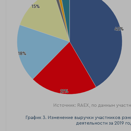
15%
15%
42%
42%
18%
18%
21%
21%
Источник: RAEX, по данным участ
График 3. Изменение выручки участников рэн
деятельности за 2019 го