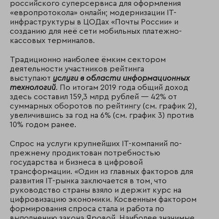
российского суперсервиса для оформления
«европротокола» онлайн; модернизации IT-
инфраструктуры в ЦОДах «Почты России» и
созданию для неё сети мобильных платежно-
кассовых терминалов.
Традиционно наиболее ёмким сектором
деятельности участников рейтинга
выступают
услуги в области информационных
технологий
. По итогам 2019 года общий доход
здесь составил 159,3 млрд рублей — 42% от
суммарных оборотов по рейтингу (см. график 2),
увеличившись за год на 6% (см. график 3) против
10% годом ранее.
Спрос на услуги крупнейших IT-компаний по-
прежнему продиктован потребностью
государства и бизнеса в цифровой
трансформации. «Один из главных факторов для
развития IT-рынка заключается в том, что
руководство страны взяло и держит курс на
цифровизацию экономики. Косвенным фактором
формирования спроса стала и работа по
выполнению закона Яровой. Наиболее значимые