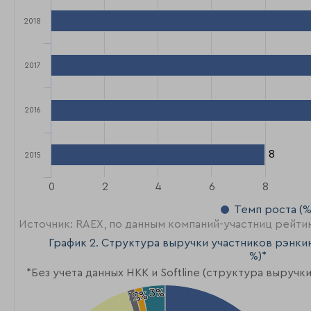
2018
2017
2016
8
8
2015
0
2
4
6
8
Темп роста (%
Источник: RAEX, по данным компаний-участниц рейтингов
График 2. Структура выручки участников рэнкинг
%)*
*Без учета данных НКК и Softline (структура выручк
3%
3%
1%
1%
1%
1%