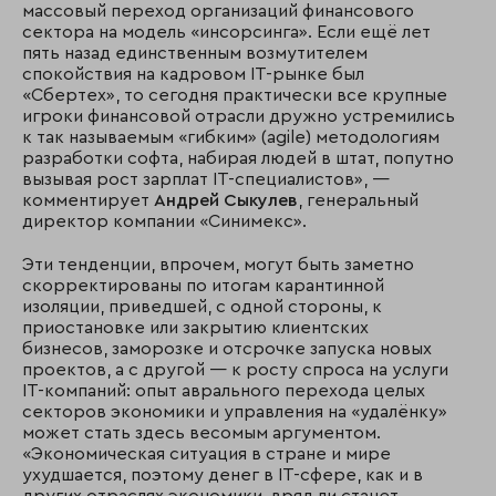
массовый переход организаций финансового
сектора на модель «инсорсинга». Если ещё лет
пять назад единственным возмутителем
спокойствия на кадровом IT-рынке был
«Сбертех», то сегодня практически все крупные
игроки финансовой отрасли дружно устремились
к так называемым «гибким» (agile) методологиям
разработки софта, набирая людей в штат, попутно
вызывая рост зарплат IT-специалистов», —
комментирует
Андрей Сыкулев
, генеральный
директор компании «Синимекс».
Эти тенденции, впрочем, могут быть заметно
скорректированы по итогам карантинной
изоляции, приведшей, с одной стороны, к
приостановке или закрытию клиентских
бизнесов, заморозке и отсрочке запуска новых
проектов, а с другой — к росту спроса на услуги
IT-компаний: опыт аврального перехода целых
секторов экономики и управления на «удалёнку»
может стать здесь весомым аргументом.
«Экономическая ситуация в стране и мире
ухудшается, поэтому денег в IT-сфере, как и в