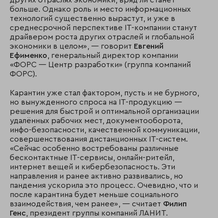
других отраслях экономики, вряд ли станет
больше. Однако роль и место информационных
технологий существенно вырастут, и уже в
среднесрочной перспективе IT-компании станут
драйвером роста других отраслей и глобальной
экономики в целом», — говорит
Евгений
Ефименко
, генеральный директор компании
«ФОРС — Центр разработки» (группа компаний
ФОРС).
Карантин уже стал фактором, пусть и не бурного,
но вынужденного спроса на IT-продукцию —
решения для быстрой и оптимальной организации
удалённых рабочих мест, документооборота,
инфо-безопасности, качественной коммуникации,
совершенствования дистанционных IT-систем.
«Сейчас особенно востребованы различные
бесконтактные IT-сервисы, онлайн-ритейл,
интернет вещей и кибербезопасность. Эти
направления и ранее активно развивались, но
пандемия ускорила это процесс. Очевидно, что и
после карантина будет меньше социального
взаимодействия, чем ранее», — считает
Филип
Генс
, президент группы компаний ЛАНИТ.