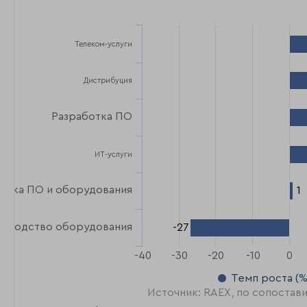
Телеком-услуги
Дистрибуция
Разработка ПО
ИТ-услуги
авка ПО и оборудования
1
1
зводство оборудования
-27
-27
-40
-30
-20
-10
0
Темп роста (%
Источник: RAEX, по сопостав