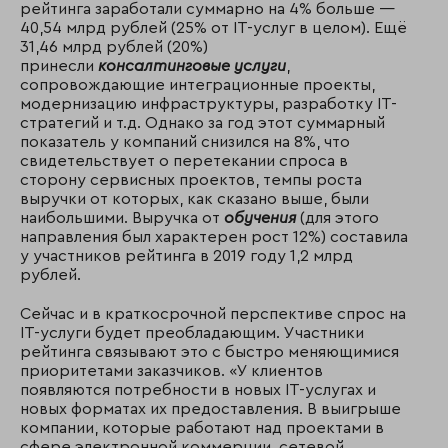
рейтинга заработали суммарно на 4% больше —
40,54 млрд рублей (25% от IT-услуг в целом). Ещё
31,46 млрд рублей (20%)
принесли
консалтинговые услуги
,
сопровождающие интеграционные проекты,
модернизацию инфраструктуры, разработку IT-
стратегий и т.д. Однако за год этот суммарный
показатель у компаний снизился на 8%, что
свидетельствует о перетекании спроса в
сторону сервисных проектов, темпы роста
выручки от которых, как сказано выше, были
наибольшими. Выручка от
обучения
(для этого
направления был характерен рост 12%) составила
у участников рейтинга в 2019 году 1,2 млрд
рублей.
Сейчас и в краткосрочной перспективе спрос на
IT-услуги будет преобладающим. Участники
рейтинга связывают это с быстро меняющимися
приоритетами заказчиков. «У клиентов
появляются потребности в новых IT-услугах и
новых форматах их предоставления. В выигрыше
компании, которые работают над проектами в
сфере электронной коммерции, сетевой