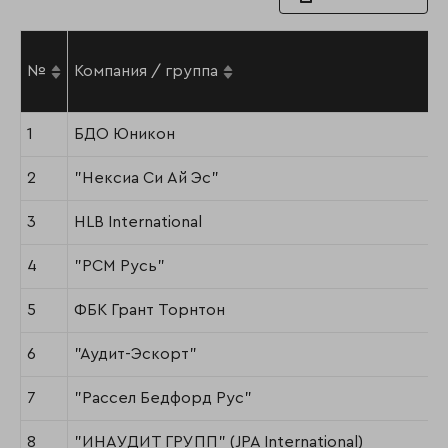
№
Компания / группа
1
БДО Юникон
2
"Нексиа Си Ай Эс"
3
HLB International
4
"РСМ Русь"
5
ФБК Грант Торнтон
6
"Аудит-Эскорт"
7
"Рассел Бедфорд Рус"
8
"ИНАУДИТ ГРУПП" (JPA International)