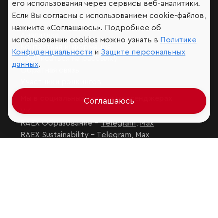
его использования через сервисы веб-аналитики.
Если Вы согласны с использованием cookie-файлов,
нажмите «Соглашаюсь». Подробнее об
Аналитика
использовании cookies можно узнать в
Политике
Контактная информация
Конфиденциальности
и
Защите персональных
Подписаться на рассылку
данных
.
Обратная связь
Участники рэнкингов
Мы в социальных сетях и мессенджерах
Соглашаюсь
VK
RAEX Образование –
Telegram
,
Max
RAEX Sustainability –
Telegram
,
Max
Защита персональных данных
Ограничение ответственности
Copyright
© 2026 ООО «РАЭКС»
Все права защищены