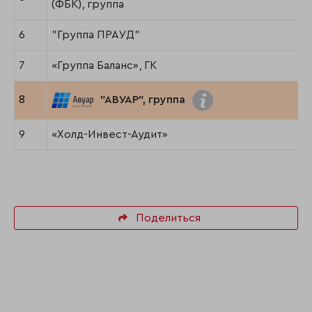
(ФБК), группа
6
"Группа ПРАУД"
7
«Группа Баланс», ГК
8
"АВУАР", группа
9
«Холд-Инвест-Аудит»
Поделиться