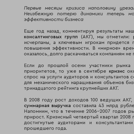
Первые месяцы кризиса наполовину урез
Неизбежную потерю динамики теперь м
эффективности бизнеса
Еще год назад, комментируя результаты на
консалтинговых групп
(АКГ), мы отметили:
исчерпаны, а ключевым игрокам придется 
повышения эффективности. В «мирное» врем
оказалось, долго раскачиваться компаниям не
Если до прошлой осени участники рынка 
приоритетов, то уже в сентябре
кризис
око
спрос на услуги аудиторов и консультантов 
для механического наращивания объемов биз
тринадцатого рейтинга крупнейших АКГ.
В 2008 году рост доходов 100 ведущих АКГ, 
суммарная выручка
составила 43 млрд рублей
Напомним, что в течение 2006-2007 годов 
прирост. Кризисный четвертый квартал 2008 
достигнутые аудиторами и консультантам
прошедшего года.