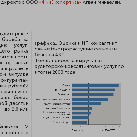
ый директор ООО
«ФинЭкспертиза»
Агван Микаелян
.
аудиторско-
 борьба за
График 2
. Оценка и ИТ-консалтинг
цию услуг
.
самые быстрорастущие сегменты
щего рынка
бизнеса АКГ.
еятельности
Темпы прироста выручки от
осторожный
аудиторско-консалтинговых услуг по
и в расчете
итогам 2008 года.
лом выпуске
 фигурантам
млн рублей/
сравнению с
 еще более
ой десятки
– до 2,8 млн
алласта. У
ст среднего