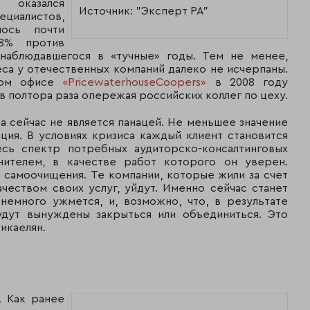
оказался
Источник: "Эксперт РА"
ециалистов,
лось почти
,8% против
 наблюдавшегося в «тучные» годы. Тем не менее,
са у отечественных компаний далеко не исчерпаны.
ском офисе
«PricewaterhouseCoopers»
в 2008 году
в полтора раза опережая российских коллег по цеху.
а сейчас не является панацей. Не меньшее значение
ция. В условиях кризиса каждый клиент становится
сь спектр потребных аудиторско-консалтинговых
нителем, в качестве работ которого он уверен.
 самоочищения. Те компании, которые жили за счет
чеством своих услуг, уйдут. Именно сейчас станет
 немного ужмется, и, возможно, что, в результате
удут вынуждены закрыться или объединиться. Это
икаелян.
. Как ранее