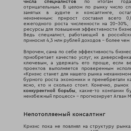
числа специалистов
по итогам года 
отрицательным. В целом по рынку число сп
занятых в аудите и консалтинге, оста
неизменным: прирост составил всего 0
ежегодного роста численности на 20-30%,
ресурсы для повышения эффективности бизне
Ведь специалист, работающий в россий
приносил 4,3 млн рублей доходов – более чем 
Впрочем, сама по себе эффективность бизнес
приобретает качество услуг, их диверсифика
ключевым, а удержать его проще, если ве
проектов выполняется проверенным испол
«Кризис станет для нашего рынка механизмом
бурного роста экономики и пренебрегали ка
ясно, кто и сколько стоит. Конечно, рынок
конкурентной борьбы
, какие-то компании б
неизбежный процесс» - прогнозирует Агван М
Непотопляемый консалтинг
Кризис пока не повлиял на структуру рынка