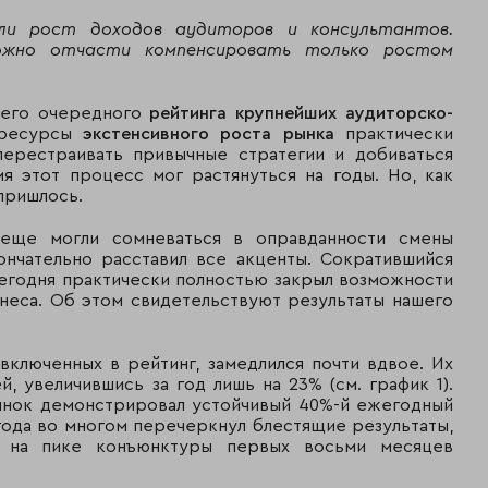
али рост доходов аудиторов и консультантов.
ожно отчасти компенсировать только ростом
шего очередного
рейтинга крупнейших аудиторско-
 ресурсы
экстенсивного роста рынка
практически
перестраивать привычные стратегии и добиваться
я этот процесс мог растянуться на годы. Но, как
 пришлось.
еще могли сомневаться в оправданности смены
нчательно расставил все акценты. Сократившийся
сегодня практически полностью закрыл возможности
неса. Об этом свидетельствуют результаты нашего
включенных в рейтинг, замедлился почти вдвое. Их
, увеличившись за год лишь на 23% (см. график 1).
рынок демонстрировал устойчивый 40%-й ежегодный
года во многом перечеркнул блестящие результаты,
и на пике конъюнктуры первых восьми месяцев