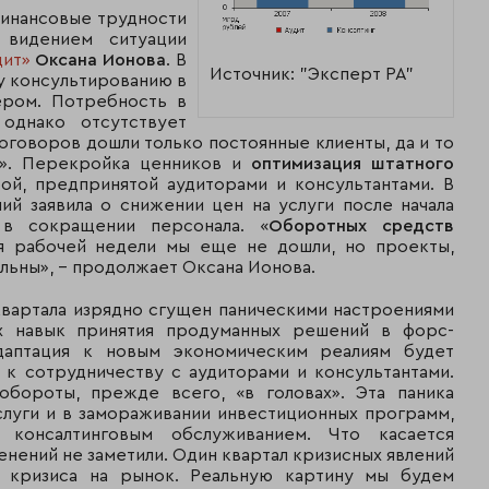
финансовые трудности
 видением ситуации
дит»
Оксана Ионова
. В
Источник: "Эксперт РА"
му консультированию в
ером. Потребность в
 однако отсутствует
договоров дошли только постоянные клиенты, да и то
м». Перекройка ценников и
оптимизация штатного
ой, предпринятой аудиторами и консультантами. В
ий заявила о снижении цен на услуги после начала
 в сокращении персонала. «
Оборотных средств
ия рабочей недели мы еще не дошли, но проекты,
льны», - продолжает Оксана Ионова.
квартала изрядно сгущен паническими настроениями
их навык принятия продуманных решений в форс-
адаптация к новым экономическим реалиям будет
к сотрудничеству с аудиторами и консультантами.
обороты, прежде всего, «в головах». Эта паника
услуги и в замораживании инвестиционных программ,
консалтинговым обслуживанием. Что касается
менений не заметили. Один квартал кризисных явлений
я кризиса на рынок. Реальную картину мы будем