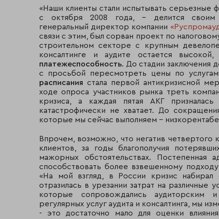
«Наши клиенты стали испытывать серьезные 
с октября 2008 года, - делится своим
генеральный директор компании
«Руспромау
связи с этим, был сорван проект по налогово
строительном секторе с крупным девелоп
консалтинге и аудите остается высокой,
платежеспособность
. До стадии заключения 
с просьбой пересмотреть цены по услуга
расписания
стала первой антикризисной мер
ходе опроса участников рынка треть компан
кризиса, а каждая пятая АКГ призналась
катастрофически не хватает. До сокращен
которые мы сейчас выполняем – низкорентабе
Впрочем, возможно, что негатив четвертого 
клиентов, за годы благополучия потерявш
мажорных обстоятельствах. Постепенная 
способствовать более взвешенному подходу 
«На мой взгляд, в России кризис набирал 
отразилась в урезании затрат на различные 
которые сопровождались аудиторским и 
регулярных услуг аудита и консалтинга, мы из
- это достаточно мало для оценки влияни