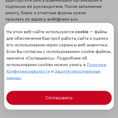
аудиторской (или управляющей) организации и
подписью её руководителя. После заполнения
анкету, бланк и отчетные формы нужно
прислать по адресу audit@raex-a.ru.
Порядок заполнения анкеты отражен в
На этом веб-сайте используются
cookie
— файлы
инструкции к анкете. Организатор вправе не
для обеспечения быстрой работы сайта и оценки
принимать данные, полученные позже
его использования через сервисы веб-аналитики.
указанного срока. Сведения из анкеты вклю­
Если Вы согласны с использованием cookie-файлов,
чаются в рэнкинги после получения
нажмите «Соглашаюсь». Подробнее об
заверенного бланка подтверждения, под­
использовании cookies можно узнать в
Политике
тверждающих форм и оплаты услуг по
Конфиденциальности
и
Защите персональных
обработке информации.
данных
.
По вопросам предоставления информации,
пожалуйста, обращайтесь по электронной
Соглашаюсь
почте audit@raex-a.ru или по телефону (495) 617-
07-77 (доб. 1668).