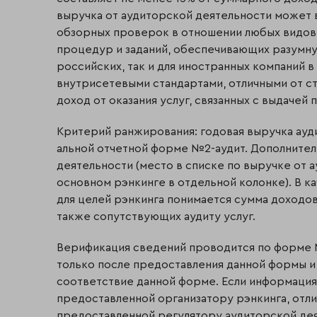
выручка от аудиторской деятельности может в
обзорных проверок в отношении любых видов
процедур и заданий, обеспечивающих разумну
российских, так и для иностранных компаний 
внутрисетевыми стандартами, отлич­ны­ми от с
доход от оказания услуг, связанных с выдаче
Критерий ранжирования: годовая выручка ауди
альной отчетной форме №2-аудит. Дополнител
деятельности (место в списке по выручке от 
основном рэнкинге в отдельной колонке). В к
для целей рэнкинга понимается сумма доходов 
также сопутствующих аудиту услуг.
Верификация сведений проводится по форме №
только после предоставления данной формы и
соответствие данной форме. Если информаци
предоставленной организатору рэнкинга, отли
предоставленной регулятору аудиторской деят