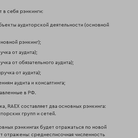
в себя рэнкинги:
бъекты аудиторской деятельности (основной
новной рэнкинг);
чка от аудита);
чка от обязательного аудита);
учка от аудита);
ниям аудита и консалтинга;
авленные в РФ.
ка, RAEX составляет два основных рэнкинга:
торских групп и сетей.
новных рэнкингах будет отражаться по новой
ут отражены: среднесписочная численность