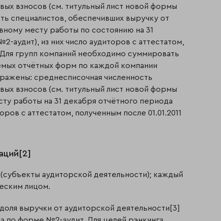
ых взносов (см. титульный лист новой формы
ость специалистов, обеспечивших выручку от
овному месту работы по состоянию на 31
-аудит), из них число аудиторов с аттестатом,
). Для групп компаний необходимо суммировать
емых отчётных форм по каждой компании
отражены: среднесписочная численность
ых взносов (см. титульный лист новой формы
есту работы на 31 декабря отчётного периода
оров с аттестатом, полученным после 01.01.2011
аций[2]
 (субъекты аудиторской деятельности); каждый
еским лицом.
 доля выручки от аудиторской деятельности[3]
а по форме №2-аудит. Для целей рэнкинга