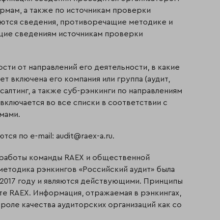
рмам, а также по источникам проверки
аются сведе­ния, противоречащие методике и
ющие сведениям источникам проверки
сти от направлений его деятельности, в какие
ет включена его компания или группа (аудит,
нсалтинг, а также суб-рэнкинги по направлениям
 включается во все списки в соответствии с
мами.
 по e-mail: audit@raex-a.ru.
й работы команды RAEX и общественной
методика рэнкингов «Российский аудит» была
 2017 году и являются действующими. Принципы
те RAEX. Информация, отражаемая в рэнкингах,
оле качества аудиторских организаций как со