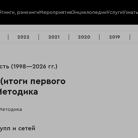
йтинги, рэнкинги
Мероприятия
Энциклопедии
Услуги
Узнат
2022
2021
2020
2019
ость (1998—2026 гг.)
(итоги первого
Методика
Методика
упп и сетей