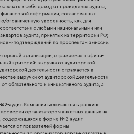
ключать в себя доход от проведения аудита,
 финансовой информации, согласованных
ю/ограниченную уверенность, как для
в соответствии с любыми национальными или
тандартов аудита, принятых на территории РФ;
й писем-подтверждений по проспектам эмиссии.
торской организации, отражаемая в офи­ци­
ьный критерий: выручка от аудиторской
аудиторской деятельности отражается в
ачестве выручки от аудиторской деятельности
от обязательного и инициативного аудита, а
2-аудит. Компании включаются в рэнкинг
 проверки организатором анкетных данных на
я, содержащаяся в форме №2-аудит
чается от показателей формы,
ельности, то организатор вправе отказать в