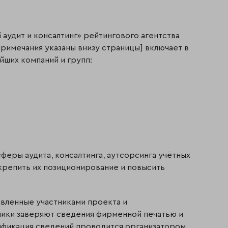
аудит и консалтинг» рейтингового агентства
примечания указаны внизу страницы] включает в
йших компаний и групп:
феры аудита, консалтинга, аутсорсинга учётных
крепить их позиционирование и повысить
авленные участниками проекта и
ники заверяют сведения фирменной печатью и
ификация сведений проводится организатором