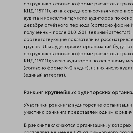
сотрудников согласно форме расчётов страхов
КНД 1151111), из них среднесписочная численн
аудита и консалтинга; число аудиторов по осн
декабря отчётного периода (согласно форме №2
полученным после 01.01.2011 (единый аттестат
соответствующие показатели из рассматрива
группы. Для аудиторских организаций будут 
сотрудников согласно форме расчётов страхов
КНД 1151111); число аудиторов по основному м
(согласно форме №2-аудит), из них число аудит
(единый аттестат).
Рэнкинг крупнейших аудиторских организ
Участники рэнкинга: аудиторские организации
участник рэнкинга представлен одним юридич
В рэнкинг включаются организации, у которых
составляет не менее 15% от суммарного доход