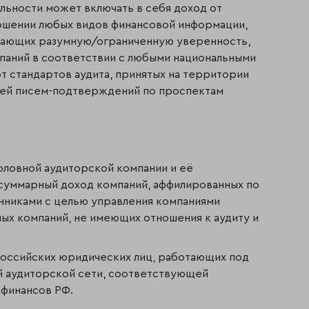
льности может включать в себя доход от
ошении любых видов финансовой информации,
ивающих разумную/ограниченную уверенность,
мпаний в соответствии с любыми националь­ными
т стандартов аудита, принятых на территории
дачей писем-подтверждений по проспектам
оловной аудиторской компании и её
 суммарный доход компаний, аффилированных по
нниками с целью управления компаниями
ых компаний, не имеющих отношения к аудиту и
российских юридических лиц, работающих под
 аудиторской сети, соот­ветствующей
 финансов РФ.