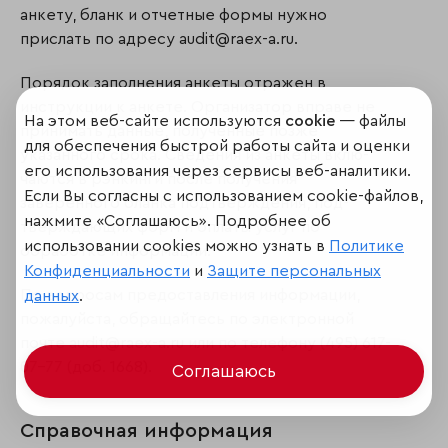
анкету, бланк и отчетные формы нужно
прислать по адресу audit@raex-a.ru.
Порядок заполнения анкеты отражен в
инструкции к анкете. Организатор вправе не
На этом веб-сайте используются
cookie
— файлы
принимать данные, полученные позже
для обеспечения быстрой работы сайта и оценки
указанного срока. Сведения из анкеты вклю­
его использования через сервисы веб-аналитики.
чаются в рэнкинги после получения
Если Вы согласны с использованием cookie-файлов,
заверенного бланка подтверждения, под­
нажмите «Соглашаюсь». Подробнее об
тверждающих форм и оплаты услуг по
использовании cookies можно узнать в
Политике
обработке информации.
Конфиденциальности
и
Защите персональных
По вопросам предоставления информации,
данных
.
пожалуйста, обращайтесь по электронной
почте audit@raex-a.ru или по телефону (495) 617-
07-77 (доб. 1668).
Соглашаюсь
Справочная информация