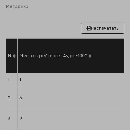
Методика
Распечатать
N
Место в рейтинге "Аудит-100"
1
1
2
3
3
9