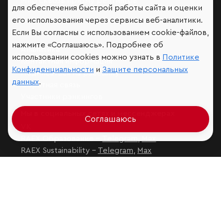
Мир сквозь призму рейтингов
для обеспечения быстрой работы сайта и оценки
его использования через сервисы веб-аналитики.
Если Вы согласны с использованием cookie-файлов,
нажмите «Соглашаюсь». Подробнее об
Аналитика
использовании cookies можно узнать в
Политике
Контактная информация
Конфиденциальности
и
Защите персональных
Подписаться на рассылку
данных
.
Обратная связь
Участники рэнкингов
Мы в социальных сетях и мессенджерах
Соглашаюсь
VK
RAEX Образование –
Telegram
,
Max
RAEX Sustainability –
Telegram
,
Max
Защита персональных данных
Ограничение ответственности
Copyright
© 2026 ООО «РАЭКС»