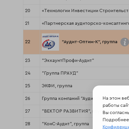
20
«Технологии Инвестиции Строительст
21
«Партнерская аудиторско-консалтинг
22
"Аудит-Оптим-К", группа
23
"ЭккаунтПрофи-Аудит"
24
"Группа ПРАУД"
25
ЭКФИ, группа
На этом ве
26
Группа компаний "Аудит-Эскорт"
работы сайт
27
"ВЕКТОР РАЗВИТИЯ", группа
Вы согласн
Подробнее 
28
"КонС-Аудит", группа
Конфиденц