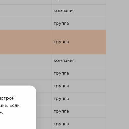
компания
группа
группа
компания
группа
группа
ыстрой
группа
ики. Если
группа
».
группа