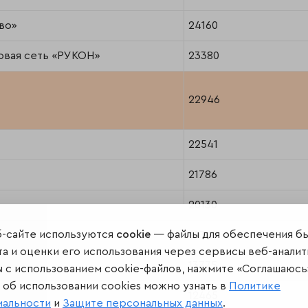
во»
24160
овая сеть «РУКОН»
23380
22946
22541
21786
20130
б-сайте используются
cookie
— файлы для обеспечения б
14341
а и оценки его использования через сервисы веб-аналит
13775
ы с использованием cookie-файлов, нажмите «Соглашаюсь
об использовании cookies можно узнать в
Политике
12465
иальности
и
Защите персональных данных
.