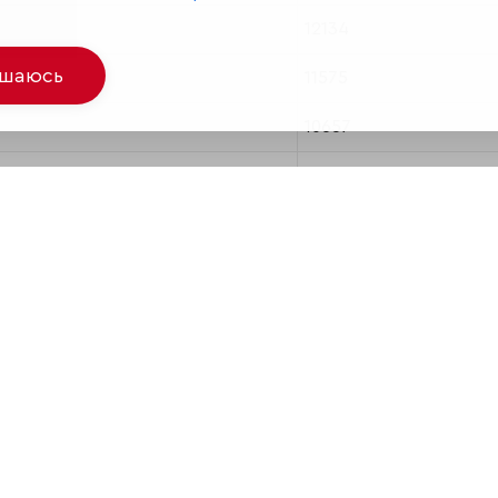
12134
ашаюсь
11575
10657
10549
10357
а
9351
8750
8118
7338
6627