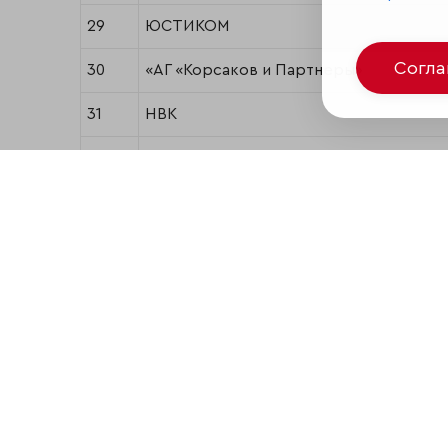
29
ЮСТИКОМ
Согл
30
«АГ «Корсаков и Партнеры»
31
НВК
32
"Уральский союз"
33
«Аудэкс», группа
34
"Аудиторы Северной Столицы", групп
35
"МКД"
36
"Аудиторское Партнерство "НИКА"
37
«Аудиторская группа «2К»
38
"Инвестаудит", группа