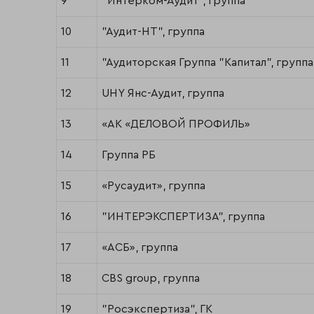
9
"Интерком-Аудит", группа
10
"Аудит-НТ", группа
11
"Аудиторская Группа "Капитал", группа
12
UHY Янс-Аудит, группа
13
«АК «ДЕЛОВОЙ ПРОФИЛЬ»
14
Группа РБ
15
«Русаудит», группа
16
"ИНТЕРЭКСПЕРТИЗА", группа
17
«АСБ», группа
18
CBS group, группа
19
"Росэкспертиза", ГК