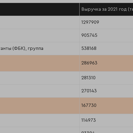
Выручка за 2021 год (т
1297909
905745
анты (ФБК), группа
538168
286963
281310
270143
167730
114973