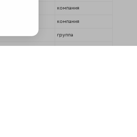
компания
компания
группа
группа
группа
группа
компания
компания
группа
группа