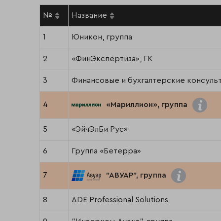
№
Название
1
Юникон, группа
2
«ФинЭкспертиза», ГК
3
Финансовые и бухгалтерские консульт
4
«Мариллион», группа
5
«ЭйчЭлБи Рус»
6
Группа «Бетерра»
7
"АВУАР", группа
8
ADE Professional Solutions