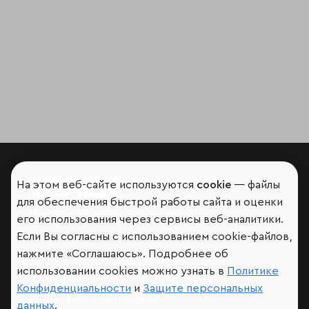
На этом веб-сайте используются
cookie
— файлы
для обеспечения быстрой работы сайта и оценки
Мир сквозь призму рейтингов
его использования через сервисы веб-аналитики.
Если Вы согласны с использованием cookie-файлов,
нажмите «Соглашаюсь». Подробнее об
использовании cookies можно узнать в
Политике
Аналитика
Конфиденциальности
и
Защите персональных
Контактная информация
данных
.