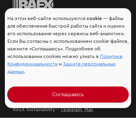
Мир сквозь призму рейтингов
На этом веб-сайте используются
cookie
— файлы
для обеспечения быстрой работы сайта и оценки
его использования через сервисы веб-аналитики.
Если Вы согласны с использованием cookie-файлов,
Аналитика
нажмите «Соглашаюсь». Подробнее об
Контактная информация
использовании cookies можно узнать в
Политике
Подписаться на рассылку
Конфиденциальности
и
Защите персональных
Обратная связь
данных
.
Участники рэнкингов
Мы в социальных сетях и мессенджерах
Соглашаюсь
VK
RAEX Образование –
Telegram
,
Max
RAEX Sustainability –
Telegram
,
Max
Защита персональных данных
Ограничение ответственности