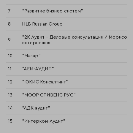
7
"Развитие бизнес-систем"
8
HLB Russian Group
"2К Аудит - Деловые консультации / Морисон
9
интернешнл"
10
"Мазар"
11
"АЕМ-АУДИТ"
12
"ЮКИС Консалтинг"
13
"МООР СТИВЕНС РУС"
14
"АДК-аудит"
15
"Интерком-Аудит"