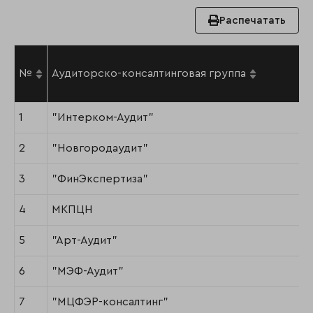
Распечатать
№
Аудиторско-консалтинговая группа
1
"Интерком-Аудит"
2
"Новгородаудит"
3
"ФинЭкспертиза"
4
МКПЦН
5
"Арт-Аудит"
6
"МЭФ-Аудит"
7
"МЦФЭР-консалтинг"