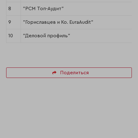
8
"РСМ Топ-Аудит"
9
"Гориславцев и Ко. EuraAudit"
10
"Деловой профиль"
Поделиться