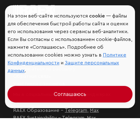
На этом веб-сайте используются
cookie
— файлы
Мир сквозь призму рейтингов
для обеспечения быстрой работы сайта и оценки
его использования через сервисы веб-аналитики.
Если Вы согласны с использованием cookie-файлов,
нажмите «Соглашаюсь». Подробнее об
Аналитика
использовании cookies можно узнать в
Политике
Контактная информация
Конфиденциальности
и
Защите персональных
Подписаться на рассылку
данных
.
Обратная связь
Участники рэнкингов
Соглашаюсь
Мы в социальных сетях и мессенджерах
VK
RAEX Образование –
Telegram
,
Max
RAEX Sustainability –
Telegram
,
Max
Защита персональных данных
Ограничение ответственности