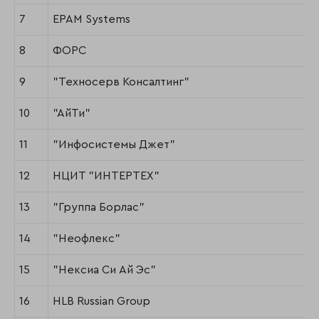
7
EPAM Systems
8
ФОРС
9
"Техносерв Консалтинг"
10
"АйТи"
11
"Инфосистемы Джет"
12
НЦИТ "ИНТЕРТЕХ"
13
"Группа Борлас"
14
"Неофлекс"
15
"Нексиа Си Ай Эс"
16
HLB Russian Group