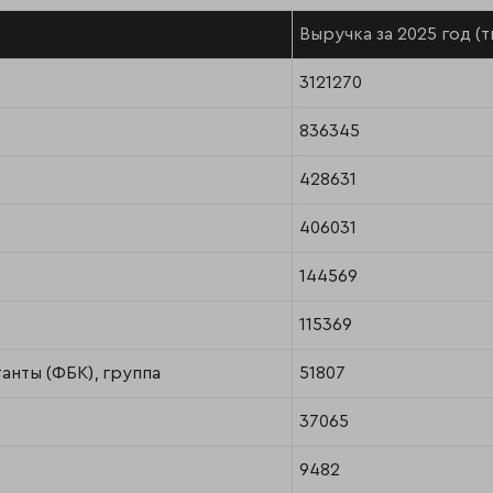
Выручка за 2025 год (т
3121270
836345
428631
406031
144569
115369
анты (ФБК), группа
51807
37065
9482