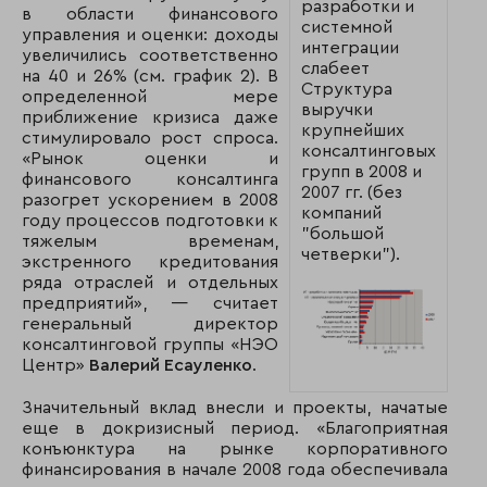
разработки и
в области финансового
системной
управления и оценки: доходы
интеграции
увеличились соответственно
слабеет
на 40 и 26% (см. график 2). В
Структура
определенной мере
выручки
приближение кризиса даже
крупнейших
стимулировало рост спроса.
консалтинговых
«Рынок оценки и
групп в 2008 и
финансового консалтинга
2007 гг. (без
разогрет ускорением в 2008
компаний
году процессов подготовки к
"большой
тяжелым временам,
четверки").
экстренного кредитования
ряда отраслей и отдельных
предприятий», — считает
генеральный директор
консалтинговой группы «НЭО
Центр»
Валерий Есауленко
.
Значительный вклад внесли и проекты, начатые
еще в докризисный период. «Благоприятная
конъюнктура на рынке корпоративного
финансирования в начале 2008 года обеспечивала