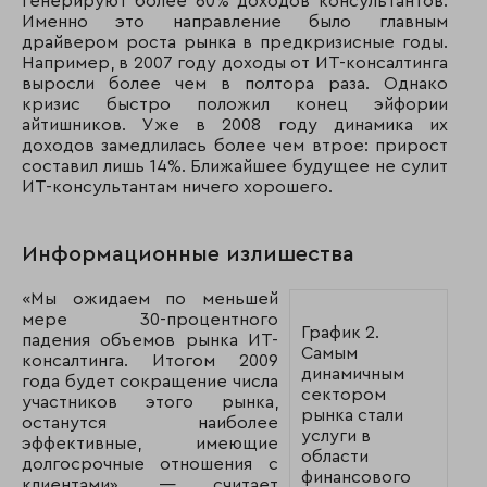
генерируют более 60% доходов консультантов.
Именно это направление было главным
драйвером роста рынка в предкризисные годы.
Например, в 2007 году доходы от ИТ-консалтинга
выросли более чем в полтора раза. Однако
кризис быстро положил конец эйфории
айтишников. Уже в 2008 году динамика их
доходов замедлилась более чем втрое: прирост
составил лишь 14%. Ближайшее будущее не сулит
ИТ-консультантам ничего хорошего.
Информационные излишества
«Мы ожидаем по меньшей
мере 30-процентного
График 2.
падения объемов рынка ИТ-
Самым
консалтинга. Итогом 2009
динамичным
года будет сокращение числа
сектором
участников этого рынка,
рынка стали
останутся наиболее
услуги в
эффективные, имеющие
области
долгосрочные отношения с
финансового
клиентами», — считает