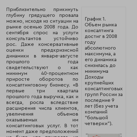
Приблизительно прикинуть
глубину грядущего провала
График 1.
можно, исходя из ситуации на
Объем рынка
рынке осенью 2008 года. До
консалтинга
сентября спрос на услуги
достиг в 2008
консультантов устойчиво
году
рос. Даже консервативные
абсолютного
оценки предкризисной
максимума, а
динамики в январе-августе
его динамика
прошлого года
снизилась до
свидетельствуют о как
минимума
минимум 40-процентном
Доходы
приросте оборотов по
крупнейших
консалтинговому бизнесу. «В
консалтинговых
первые три квартала
групп России за
прошлого года выручка, как и
последние 9
всегда, росла вследствие
лет (без учета
расширения числа клиентов,
компаний
увеличения объемов
"большой
оказываемых им
четверки").
консалтинговых услуг. В тот
момент даже предположений