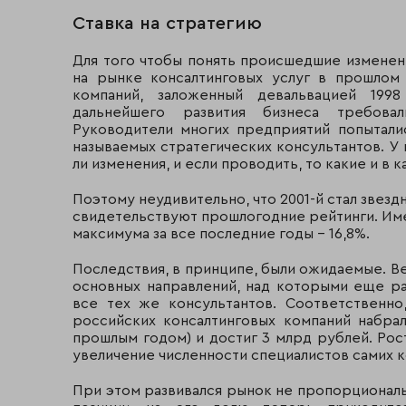
Ставка на стратегию
Для того чтобы понять происшедшие изменен
на рынке консалтинговых услуг в прошлом
компаний, заложенный девальвацией 1998
дальнейшего развития бизнеса требова
Руководители многих предприятий попытали
называемых стратегических консультантов. У
ли изменения, и если проводить, то какие и в
Поэтому неудивительно, что 2001-й стал звезд
свидетельствуют прошлогодние рейтинги. Имен
максимума за все последние годы - 16,8%.
Последствия, в принципе, были ожидаемые. В
основных направлений, над которыми еще ра
все тех же консультантов. Соответственн
российских консалтинговых компаний набр
прошлым годом) и достиг 3 млрд рублей. Рост
увеличение численности специалистов самих ко
При этом развивался рынок не пропорциональ