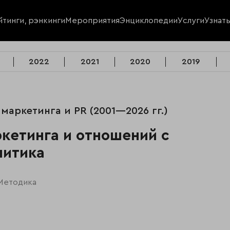
йтинги, рэнкинги
Мероприятия
Энциклопедии
Услуги
Узнат
2022
2021
2020
2019
 маркетинга и PR (2001—2026 гг.)
ркетинга и отношений с
литика
Методика