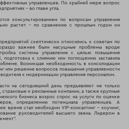
эффективных управленцев. По крайней мере вопрос
приятиях - во главе угла.
аются консультированием по вопросам управления
льно растет - по сравнению с прошлым годом он
 предприятий скептически относились к советам по
Гораздо важнее были насущные проблемы вроде
стройка системы управления с целью повышения
, подготовка к слиянию или поглощению заставила
облеме. Возникшая необходимость в консолидации
инг или решение вопросов повышения управляемости
оводителя к модернизации управления персоналом.
ласти на сегодняшний день предъявляют не только
 страховые и рекламные компании, а также крупные
мелкого бизнеса возрос спрос на услуги по оценке
еров, определению потенциала управленцев. А
е время стал необходим VIP-консалтинг - коучинг,
ование руководителей высшего звена. Лидером в
жмент".