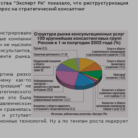
ства "Эксперт РА" показало, что реструктуризация
прос на стратегический консалтинг
нстрировали
ые компании
м не мыслили
ультантов,
енте рынка.
ртина резко
нему как-то
уризация" не
тегического
ше это была
авленческом
и сравнялась
 и уступает
ионных технологий. Ну а по темпам роста лидирует