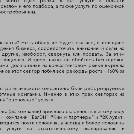
я всего 12,6% рынка. А вот услуги в области
оналом и его подбора, а также услуги по оценочной
 востребованны.
ьтанты? Не в обиду им будет сказано, в принципе
дения бизнеса, сосредоточить внимание и силы на
 другие, наоборот, свернуть или продать. За этим
глощению. И здесь никак не обойтись без оценки.
ими, доля оценки на консалтинговом рынке выросла
мике этот сектор побил все рекорды роста - 160% за
 стратегического консалтинга были реформируемые
фтяные компании. Именно в этих трех секторах на
на "оценочные" услуги.
нга (54 компании) проявило склонность к этому виду
- компаний "БалЭН", "Ким и партнеры" и "2К-Аудит-
ходится почти половина, а иногда и более половины
а услуги по стратегическому планированию и