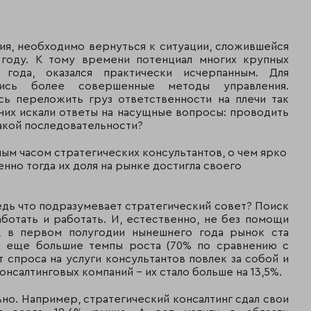
ия, необходимо вернуться к ситуации, сложившейся
 году. К тому времени потенциал многих крупных
 года, оказался практически исчерпанным. Для
лись более совершенные методы управления.
сь переложить груз ответственности на плечи так
 них искали ответы на насущные вопросы: проводить
 какой последовательности?
ным часом стратегических консультантов, о чем ярко
но тогда их доля на рынке достигла своего
едь что подразумевает стратегический совет? Поиск
ботать и работать. И, естественно, не без помощи
о, в первом полугодии нынешнего года рынок ста
ал еще большие темпы роста (70% по сравнению с
 спроса на услуги консультантов повлек за собой и
нсалтинговых компаний - их стало больше на 13,5%.
но. Например, стратегический консалтинг сдал свои