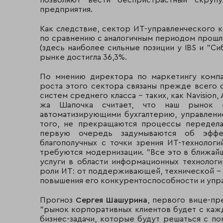
позволяют вести беспристрастный скруп
предприятия.
Как следствие, сектор ИТ-управленческого к
по сравнению с аналогичным периодом прошлог
(здесь наиболее сильные позиции у IBS и "Сиб
рынке достигла 36,3%.
По мнению директора по маркетингу комп
роста этого сектора связаны прежде всего 
систем среднего класса - таких, как Navision, 
жа Шапочка считает, что наш рынок 
автоматизирующими бухгалтерию, управление
того, не прекращаются процессы передела 
первую очередь задумываются об эффек
благополучных с точки зрения ИТ-технолог
требуются модернизации. "Все это в ближай
услуги в области информационных технолог
роли ИТ: от поддерживающей, технической -
повышения его конкурентоспособности и управ
Прогноз
Сергея Шашурина
, первого вице-пр
"рынок корпоративных клиентов будет с каж
бизнес-задачи, которые будут решаться с п