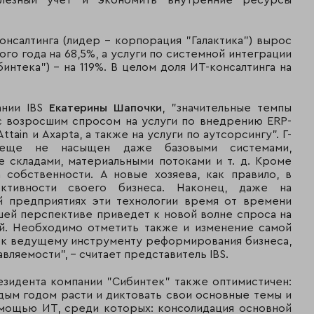
улезный учет и экономить внутренние ресурсы
онсалтинга (лидер - корпорация "Галактика") вырос
о года на 68,5%, а услуги по системной интеграции
интека") - на 119%. В целом доля ИТ-консалтинга на
ании IBS
Екатерины Шапочки
, "значительные темпы
с возросшим спросом на услуги по внедрению ERP-
Attain и Axapta, а также на услуги по аутсорсингу". Г-
еще не насыщен даже базовыми системами,
 складами, материальными потоками и т. д. Кроме
собственности. А новые хозяева, как правило, в
тивности своего бизнеса. Наконец, даже на
ий предприятиях эти технологии время от времени
шей перспективе приведет к новой волне спроса на
ий. Необходимо отметить также и изменение самой
 к ведущему инструменту реформирования бизнеса,
ляемости", - считает представитель IBS.
езидента компании "Сибинтек" также оптимистичен:
дым годом расти и диктовать свои основные темы и
омощью ИТ, среди которых: консолидация основной