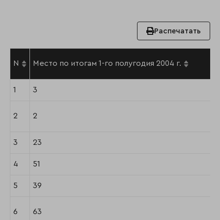
Распечатать
N
Место по итогам 1-го полугодия 2004 г.
1
3
2
2
3
23
4
51
5
39
6
63