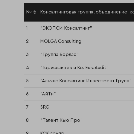
№
Консалтинговая группа, объединение, к
1
"ЭКОПСИ Консалтинг"
2
MOLGA Consulting
3
"Группа Борлас"
4
"Гориславцев и Ко. EuraAudit"
5
"Альянс Консалтинг Инвестмент Групп"
6
"АйТи"
7
SRG
8
"Талент Кью Про"
9
КСК групп