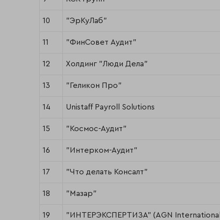
10
"ЭрКуЛаб"
11
"ФинСовет Аудит"
12
Холдинг "Люди Дела"
13
"Геликон Про"
14
Unistaff Payroll Solutions
15
"Космос-Аудит"
16
"Интерком-Аудит"
17
"Что делать Консалт"
18
"Мазар"
19
"ИНТЕРЭКСПЕРТИЗА" (AGN International