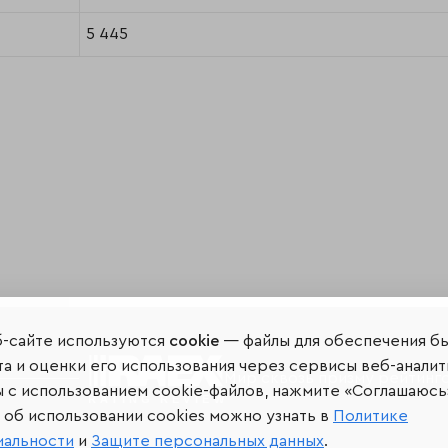
5 445
б-сайте используются
cookie
— файлы для обеспечения б
а и оценки его использования через сервисы веб-аналит
Мир сквозь призму рейтинг
ы с использованием cookie-файлов, нажмите «Соглашаюсь
об использовании cookies можно узнать в
Политике
иальности
и
Защите персональных данных
.