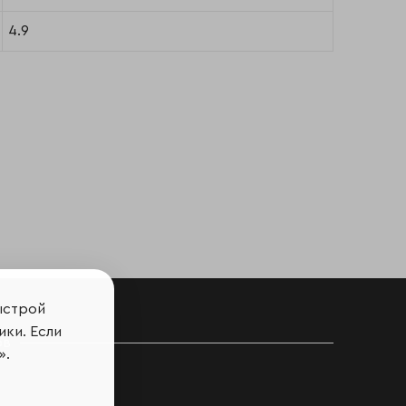
4.9
ыстрой
ики. Если
ов
».