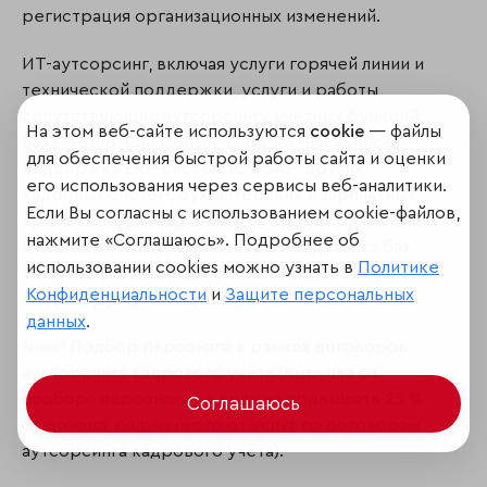
регистрация организационных изменений.
ИТ-аутсорсинг, включая услуги горячей линии и
технической поддержки, услуги и работы,
сопутствующие аутсорсингу учётных функций:
На этом веб-сайте используются
cookie
— файлы
SaaS, Setup, Call-Center, Logistics, BackOffice;
для обеспечения быстрой работы сайта и оценки
поддержка ERP-систем 1С и SAP, других
его использования через сервисы веб-аналитики.
кадровых систем, бухгалтерских и зарплатных
Если Вы согласны с использованием cookie-файлов,
приложений; внедрение и сопровождение
нажмите «Соглашаюсь». Подробнее об
учётных систем, разработка и поддержка баз
использовании cookies можно узнать в
Политике
данных, предоставление ПО и ИТ-
Конфиденциальности
и
Защите персональных
инфраструктуры в аренду.
данных
.
New!
Подбор персонала в рамках договоров
аутсорсинга кадрового учёта (выручка от
подбора персонала не должна превышать 25 %
Соглашаюсь
от дохода, полученного от услуг по договорам
аутсорсинга кадрового учёта).