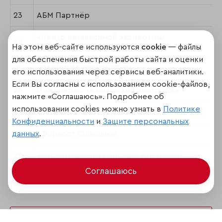
23
АБМ Партнёр
«Центр независимой экспертизы
24
собственности»
На этом веб-сайте используются
cookie
— файлы
для обеспечения быстрой работы сайта и оценки
25
«ЛАБРИУМ-КОНСАЛТИНГ»
его использования через сервисы веб-аналитики.
Если Вы согласны с использованием cookie-файлов,
26
Инженерно-технический центр «2К»
нажмите «Соглашаюсь». Подробнее об
использовании cookies можно узнать в
Политике
27
«Консалтинговая Группа ЛАИР»
Конфиденциальности
и
Защите персональных
данных
.
28
«Форпост Солюшнс»
29
«Консалтинговая компания «2Б Диалог»
Соглашаюсь
Поделиться