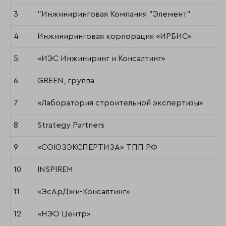
3
"Инжиниринговая Компания "Элемент"
4
Инжиниринговая корпорация «ИРБИС»
5
«ИЭС Инжиниринг и Консалтинг»
6
GREEN, группа
7
«Лаборатория строительной экспертизы»
8
Strategy Partners
9
«СОЮЗЭКСПЕРТИЗА» ТПП РФ
10
INSPIREM
11
«ЭсАрДжи-Консалтинг»
12
«НЭО Центр»