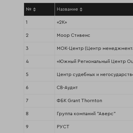
№
Название
1
«2К»
2
Моор Стивенс
3
МОК-Центр (Центр менеджмента 
4
«Южный Региональный Центр О
5
Центр судебных и негосударст
6
СВ-Аудит
7
ФБК Grant Thornton
8
Группа компаний "Аверс"
9
РУСТ