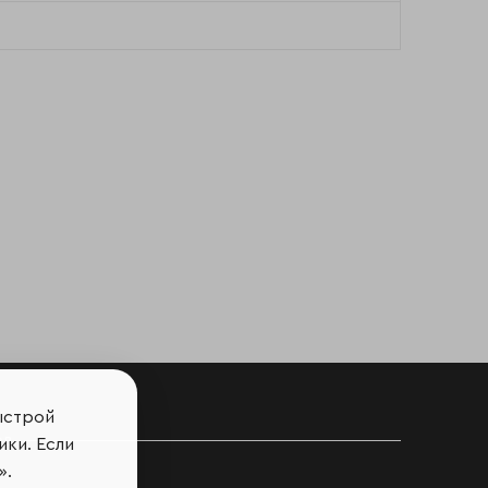
ыстрой
ов
ики. Если
».