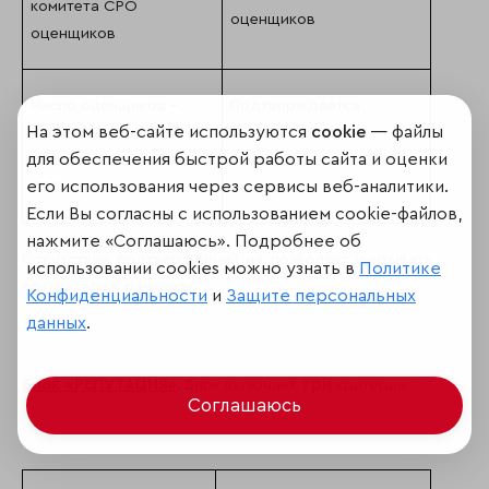
комитета СРО
оценщиков
оценщиков
Число оценщиков –
Подтверждается
На этом веб-сайте используются
cookie
— файлы
членов Президиума
протоколом, или
для обеспечения быстрой работы сайта и оценки
Экспертного совета
ссылкой на сайт СРО
его использования через сервисы веб-аналитики.
СРО оценщиков
оценщиков
Если Вы согласны с использованием cookie-файлов,
нажмите «Соглашаюсь». Подробнее об
Отсутствие подтверждений не позволяет учитывать
использовании cookies можно узнать в
Политике
показатели в рэнкинге.
Конфиденциальности
и
Защите персональных
данных
.
три
Блок «РЕПУТАЦИЯ»
. Блок включает
критерия:
Соглашаюсь