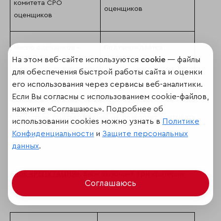
комитета СРО
оценщиков
оценщиков
Число оценщиков –
Подтверждается
На этом веб-сайте используются
cookie
— файлы
членов Президиума
протоколом, или
для обеспечения быстрой работы сайта и оценки
Экспертного совета
ссылкой на сайт СРО
его использования через сервисы веб-аналитики.
СРО оценщиков
оценщиков
Если Вы согласны с использованием cookie-файлов,
нажмите «Соглашаюсь». Подробнее об
Отсутствие подтверждений не позволяет учитывать
использовании cookies можно узнать в
Политике
показатели в рэнкинге.
Конфиденциальности
и
Защите персональных
данных
.
три
Блок «РЕПУТАЦИЯ»
. Блок включает
критерия:
Соглашаюсь