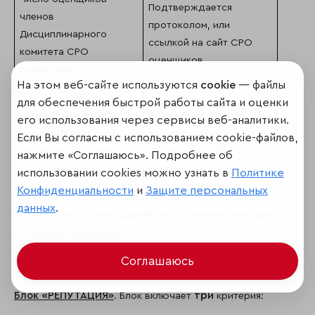
Подтверждается
членов
протоколом, или
Дисциплинарного
ссылкой на сайт СРО
комитета СРО
оценщиков
оценщиков
На этом веб-сайте используются
cookie
— файлы
для обеспечения быстрой работы сайта и оценки
Число оценщиков –
Подтверждается
его использования через сервисы веб-аналитики.
членов Президиума
протоколом, или
Если Вы согласны с использованием cookie-файлов,
Экспертного совета
ссылкой на сайт СРО
нажмите «Соглашаюсь». Подробнее об
СРО оценщиков
оценщиков
использовании cookies можно узнать в
Политике
Конфиденциальности
и
Защите персональных
данных
.
Отсутствие подтверждений не позволяет учитывать
показатели в рэнкинге.
Соглашаюсь
три
Блок «РЕПУТАЦИЯ»
. Блок включает
критерия: