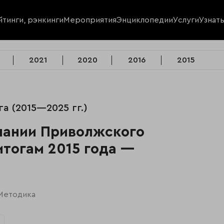
йтинги, рэнкинги
Мероприятия
Энциклопедии
Услуги
Узнат
2021
2020
2016
2015
а (2015—2025 гг.)
пании Приволжского
итогам 2015 года —
Методика