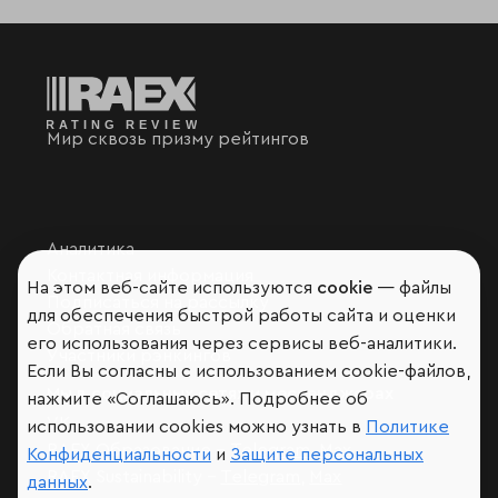
Мир сквозь призму рейтингов
Аналитика
Контактная информация
На этом веб-сайте используются
cookie
— файлы
Подписаться на рассылку
для обеспечения быстрой работы сайта и оценки
Обратная связь
его использования через сервисы веб-аналитики.
Участники рэнкингов
Если Вы согласны с использованием cookie-файлов,
Мы в социальных сетях и мессенджерах
нажмите «Соглашаюсь». Подробнее об
VK
использовании cookies можно узнать в
Политике
RAEX Образование –
Telegram
,
Max
Конфиденциальности
и
Защите персональных
RAEX Sustainability –
Telegram
,
Max
данных
.