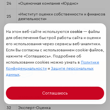
24
«Оценочная компания «Юрдис»
«Институт оценки собственности и финансовой
25
деятельности»
26
«Независимая экспертная оценка Вега»
На этом веб-сайте используются
cookie
— файлы
для обеспечения быстрой работы сайта и оценки
27
«2К-Оценка активов»
его использования через сервисы веб-аналитики.
Если Вы согласны с использованием cookie-файлов,
«Приволжский Центр Финансового консалтинг
28
и оценки»
нажмите «Соглашаюсь». Подробнее об
использовании cookies можно узнать в
Политике
Конфиденциальности
и
Защите персональных
29
«ЕВРОЭКСПЕРТ»
данных
.
30
«Южный Региональный Центр Оценки - ВЕАКО
Соглашаюсь
31
«Норматив»
32
Эксперт-Оценка