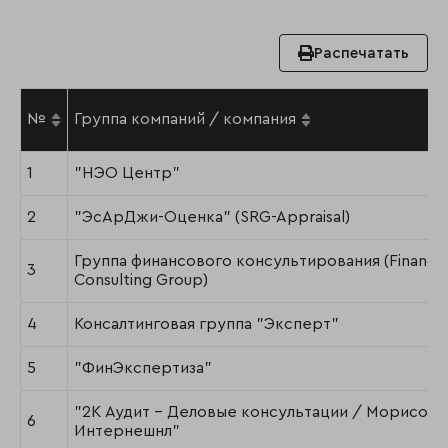
Распечатать
№
Группа компаний / компания
1
"НЭО Центр"
2
"ЭсАрДжи-Оценка" (SRG-Appraisal)
Группа финансового консультирования (Financia
3
Consulting Group)
4
Консалтинговая группа "Эксперт"
5
"ФинЭкспертиза"
"2К Аудит – Деловые консультации / Морисон
6
Интернешнл"