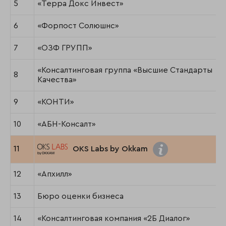
5
«Терра Докс Инвест»
6
«Форпост Солюшнс»
7
«ОЗФ ГРУПП»
«Консалтинговая группа «Высшие Стандарты
8
Качества»
9
«КОНТИ»
10
«АБН-Консалт»
11
OKS Labs by Okkam
12
«Апхилл»
13
Бюро оценки бизнеса
14
«Консалтинговая компания «2Б Диалог»