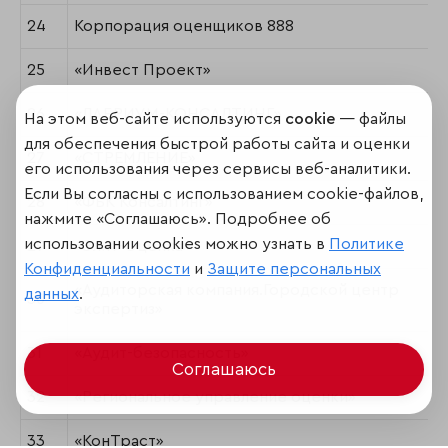
24
Корпорация оценщиков 888
25
«Инвест Проект»
26
«ЛАБРИУМ-КОНСАЛТИНГ»
На этом веб-сайте используются
cookie
— файлы
для обеспечения быстрой работы сайта и оценки
27
«СТРЕМЛЕНИЕ»
его использования через сервисы веб-аналитики.
Если Вы согласны с использованием cookie-файлов,
28
«ФБК Консалтинг»
нажмите «Соглашаюсь». Подробнее об
использовании cookies можно узнать в
Политике
29
«Элит-Оценка»
Конфиденциальности
и
Защите персональных
«Аудиторская компания.Городской центр
данных
.
30
экспертиз»
31
«Аудит-безопасность»
Соглашаюсь
32
«Региональное управление оценки»
33
«КонТраст»