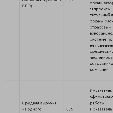
оценщиков (членов
0,15
организато
СРО).
запросить
титульный 
формы расч
страховым
взносам, ес
системе п
нет сведен
среднеспи
численност
сотрудник
компании.
Показатель
эффективн
Средняя выручка
работы.
на одного
0,15
Показатель