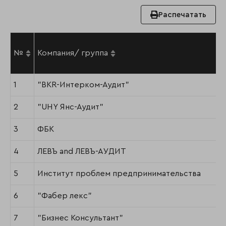
Распечатать
№
Компания/ группа
1
"BKR-Интерком-Аудит"
2
"UHY Янс-Аудит"
3
ФБК
4
ЛЕВЪ and ЛЕВЪ-АУДИТ
5
Институт проблем предпринимательства
6
"Фабер лекс"
7
"Бизнес Консультант"