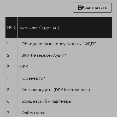
Распечатать
№
Компания/ группа
1
"Объединенные консультанты "ФДП"
2
"BKR-Интерком-Аудит"
3
ФБК
4
"Юрэнерго"
5
"Фемида-Аудит" (DFK International)
6
"Барщевский и партнеры"
7
"Фабер лекс"