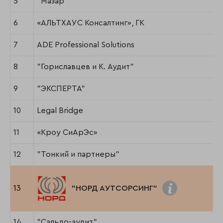
5
"Мазар"
6
«АЛЬТХАУС Консалтинг», ГК
7
ADE Professional Solutions
8
"Гориславцев и К. Аудит"
9
"ЭКСПЕРТА"
10
Legal Bridge
11
«Кроу СиАрЭс»
12
"Тонкий и партнеры"
13
"НОРД АУТСОРСИНГ"
14
"Сальдо-аудит"