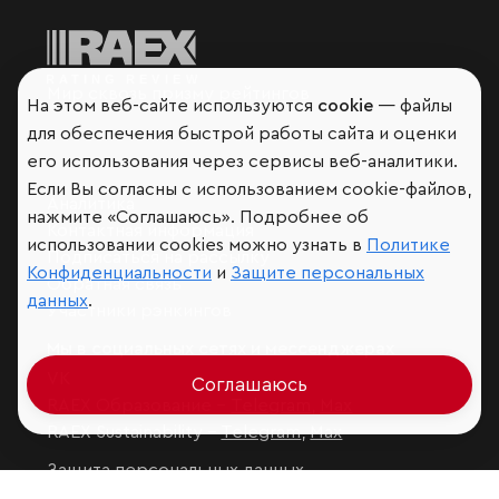
Мир сквозь призму рейтингов
На этом веб-сайте используются
cookie
— файлы
для обеспечения быстрой работы сайта и оценки
его использования через сервисы веб-аналитики.
Если Вы согласны с использованием cookie-файлов,
Аналитика
нажмите «Соглашаюсь». Подробнее об
Контактная информация
использовании cookies можно узнать в
Политике
Подписаться на рассылку
Конфиденциальности
и
Защите персональных
Обратная связь
данных
.
Участники рэнкингов
Мы в социальных сетях и мессенджерах
VK
Соглашаюсь
RAEX Образование –
Telegram
,
Max
RAEX Sustainability –
Telegram
,
Max
Защита персональных данных
Ограничение ответственности