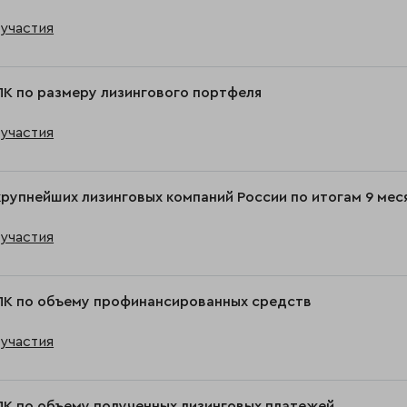
участия
ЛК по размеру лизингового портфеля
участия
крупнейших лизинговых компаний России по итогам 9 мес
участия
ЛК по объему профинансированных средств
участия
ЛК по объему полученных лизинговых платежей