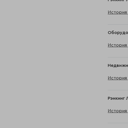
История 
Оборудов
История 
Недвижим
История 
Рэнкинг 
История 