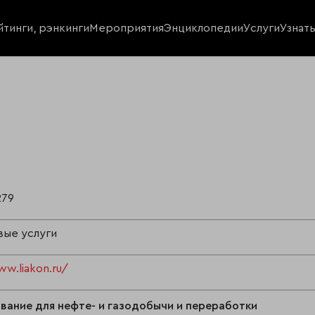
йтинги, рэнкинги
Мероприятия
Энциклопедии
Услуги
Узнат
279
вые услуги
ww.liakon.ru/
ание для нефте- и газодобычи и переработки