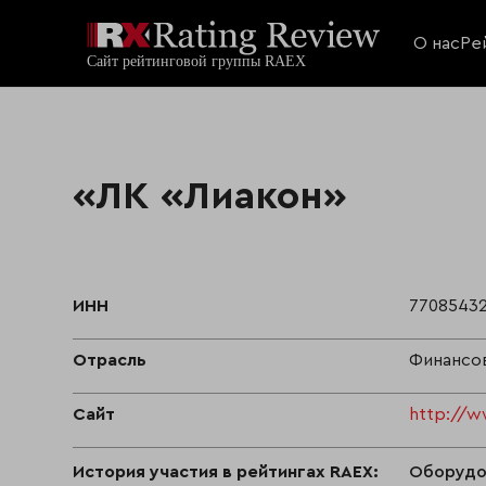
О нас
Ре
«ЛК «Лиакон»
ИНН
7708543
Отрасль
Финансо
Сайт
http://w
История участия в рейтингах RAEX:
Оборудов