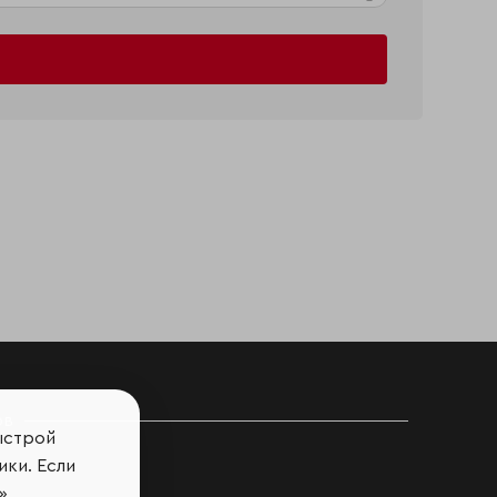
ов
ыстрой
ики. Если
».