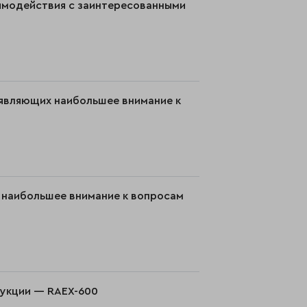
имодействия с заинтересованными
оявляющих наибольшее внимание к
 наибольшее внимание к вопросам
дукции — RAEX-600