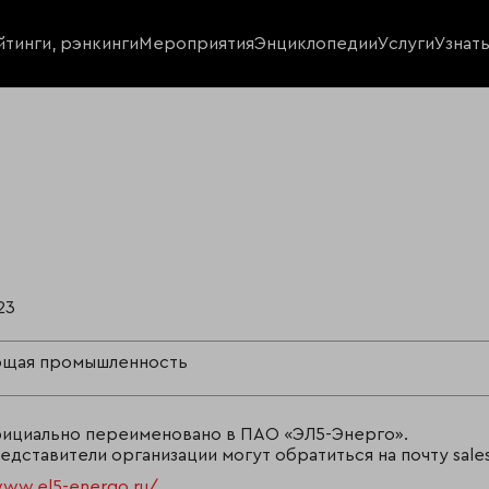
йтинги, рэнкинги
Мероприятия
Энциклопедии
Услуги
Узнат
23
щая промышленность
официально переименовано в ПАО «ЭЛ5-Энерго».
едставители организации могут обратиться на почту sales
www.el5-energo.ru/