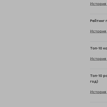
История 
Рейтинг 
История 
Топ-10 к
История 
Топ-10 р
год)
История 