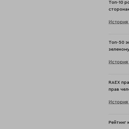
Топ-10 р
сторонам
История 
Toп-50 э
зеленом
История 
RAEX пра
прав чел
История 
Рейтинг 