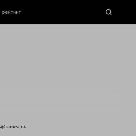
ь рейтинг
@raex-a.ru.