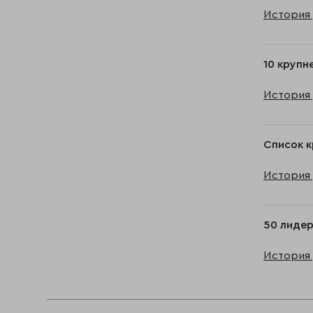
История 
10 крупн
История 
Список к
История 
50 лидер
История 