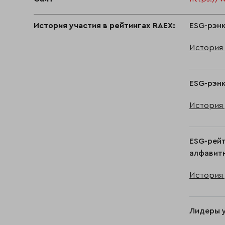
История участия в рейтингах RAEX:
ESG-рэнк
История 
ESG-рэнк
История 
ESG-рейт
алфавитн
История 
Лидеры у