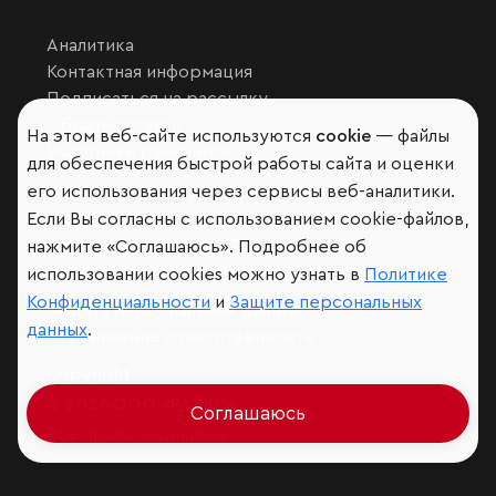
Аналитика
Контактная информация
Подписаться на рассылку
Обратная связь
На этом веб-сайте используются
cookie
— файлы
Участники рэнкингов
для обеспечения быстрой работы сайта и оценки
Мы в социальных сетях и мессенджерах
его использования через сервисы веб-аналитики.
Если Вы согласны с использованием cookie-файлов,
VK
RAEX Образование –
Telegram
,
Max
нажмите «Соглашаюсь». Подробнее об
RAEX Sustainability –
Telegram
,
Max
использовании cookies можно узнать в
Политике
Конфиденциальности
и
Защите персональных
Защита персональных данных
данных
.
Ограничение ответственности
Copyright
© 2026 ООО «РАЭКС»
Соглашаюсь
Все права защищены