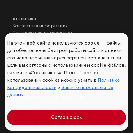
Аналитика
Контактная информация
Подписаться на рассылку
Обратная связь
На этом веб-сайте используются
cookie
— файлы
Участники рэнкингов
для обеспечения быстрой работы сайта и оценки
Мы в социальных сетях и мессенджерах
его использования через сервисы веб-аналитики.
Если Вы согласны с использованием cookie-файлов,
VK
RAEX Образование –
Telegram
,
Max
нажмите «Соглашаюсь». Подробнее об
RAEX Sustainability –
Telegram
,
Max
использовании cookies можно узнать в
Политике
Конфиденциальности
и
Защите персональных
Защита персональных данных
данных
.
Ограничение ответственности
Copyright
© 2026 ООО «РАЭКС»
Соглашаюсь
Все права защищены