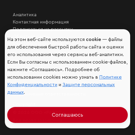
Аналитика
Контактная информация
Подписаться на рассылку
Обратная связь
На этом веб-сайте используются
cookie
— файлы
Участники рэнкингов
для обеспечения быстрой работы сайта и оценки
Мы в социальных сетях и мессенджерах
его использования через сервисы веб-аналитики.
Если Вы согласны с использованием cookie-файлов,
VK
RAEX Образование –
Telegram
,
Max
нажмите «Соглашаюсь». Подробнее об
RAEX Sustainability –
Telegram
,
Max
использовании cookies можно узнать в
Политике
Конфиденциальности
и
Защите персональных
Защита персональных данных
данных
.
Ограничение ответственности
Copyright
© 2026 ООО «РАЭКС»
Соглашаюсь
Все права защищены